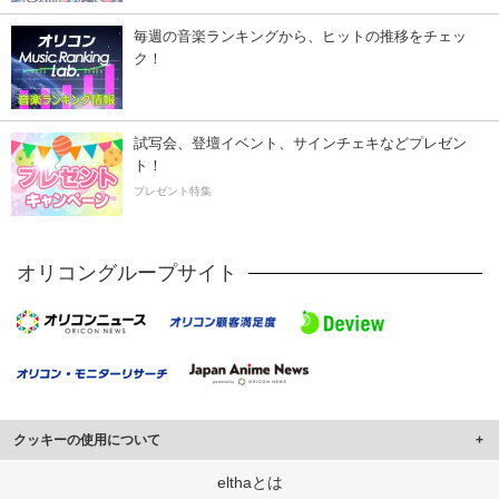
毎週の音楽ランキングから、ヒットの推移をチェッ
ク！
試写会、登壇イベント、サインチェキなどプレゼン
ト！
プレゼント特集
オリコングループサイト
クッキーの使用について
このサイトでは Cookie を使用して、ユーザーに合わせたコンテンツや広告の
elthaとは