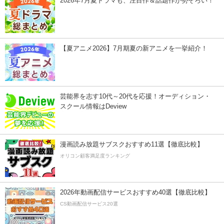
2026年7月夏ドラマも、注目作＆話題作が勢ぞろい！
【夏アニメ2026】7月期夏の新アニメを一挙紹介！
芸能界を志す10代～20代を応援！オーディション・
スクール情報はDeview
漫画読み放題サブスクおすすめ11選【徹底比較】
オリコン顧客満足度ランキング
2026年動画配信サービスおすすめ40選【徹底比較】
CS動画配信サービス20選