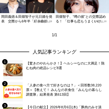
岡田義徳＆田畑智子が元日婚を発
田畑智子、“噂の彼”との交際認め
表 交際から6年半「紆余曲折...
る！ 「仕事も恋もうまくいけ...
2018.01.09
2011.11.16
1/1
人気記事ランキング
【驚きのやわらかさ！】ヘルシーなのに大満足！鶏
むね肉の絶品レシピ8選
「人参の食べ方で好きなのは？」＜回答数38,220
票＞【教えて！ みんなの衣食住「みんなの暮らし
調査隊」結果発表 第613回】
【今日の献立】2026年8月6日(木)「豚肉のみそ漬