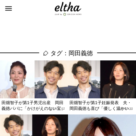
タグ：岡田義徳
田畑智子が第1子男児出産 岡田
田畑智子が第1子妊娠発表 夫・
義徳パパに「かけがえのない宝」
岡田義徳も喜び「優しく温かい...
2018.11.02
2018.05.30