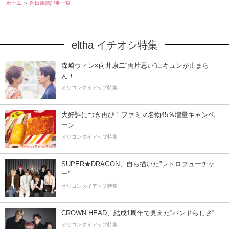
ホーム
岡田義徳記事一覧
eltha イチオシ特集
森崎ウィン×向井康二“両片思い”にキュンが止まら
ん！
オリコンタイアップ特集
大好評につき再び！ファミマ名物45％増量キャンペ
ーン
オリコンタイアップ特集
SUPER★DRAGON、自ら描いた”レトロフューチャ
ー”
オリコンタイアップ特集
CROWN HEAD、結成1周年で見えた”バンドらしさ”
オリコンタイアップ特集