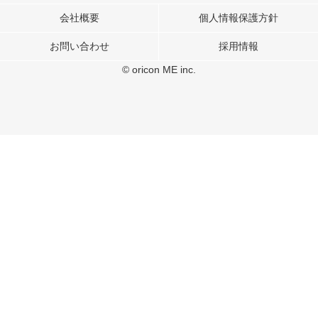
表示、ソーシャル メディア機能の提供、広告の表示回数やクリック数の測定を
行っています。
会社概要
個人情報保護方針
また、ユーザーによるサイトの利用状況についても情報を収集し、ソーシャル
お問い合わせ
採用情報
メディアや広告配信、データ解析の各パートナーに提供しています。
各パートナーは、この情報とユーザーが各パートナーに提供した他の情報や、
© oricon ME inc.
ユーザーが各パートナーのサービスを使用したときに収集した他の情報を組み
合わせて使用することがあります。