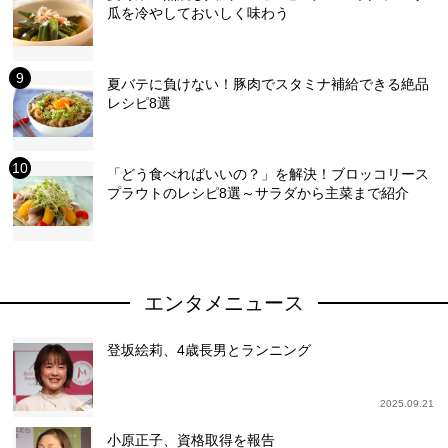
瓜を冷やしておいしく味わう
夏バテに負けない！豚肉でスタミナ補給できる絶品
レシピ8選
「どう食べればいいの？」を解決！ブロッコリース
プラウトのレシピ8選～サラダから主菜まで紹介
エンタメニュース
登坂絵莉、4歳長男とランニング
2025.09.21
小原正子、資格取得を報告