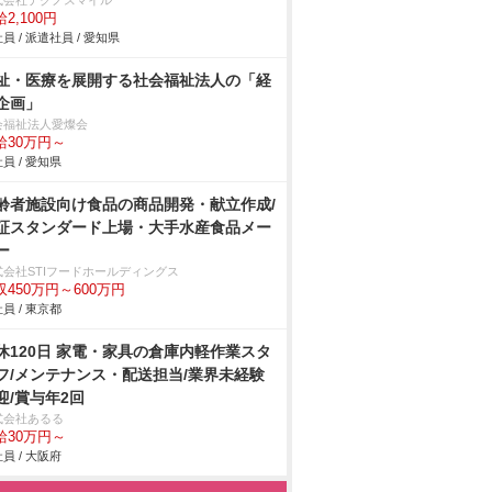
式会社テクノスマイル
2,100円
員 / 派遣社員 / 愛知県
祉・医療を展開する社会福祉法人の「経
企画」
会福祉法人愛燦会
給30万円～
員 / 愛知県
齢者施設向け食品の商品開発・献立作成/
証スタンダード上場・大手水産食品メー
ー
式会社STIフードホールディングス
収450万円～600万円
員 / 東京都
休120日 家電・家具の倉庫内軽作業スタ
フ/メンテナンス・配送担当/業界未経験
迎/賞与年2回
式会社あるる
給30万円～
員 / 大阪府