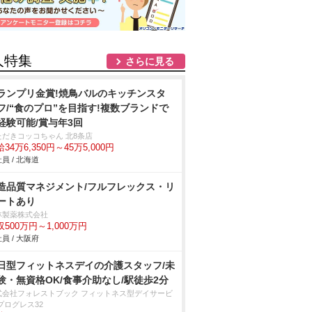
人特集
さらに見る
ランプリ金賞!焼鳥バルのキッチンスタ
フ/“食のプロ”を目指す!複数ブランドで
経験可能/賞与年3回
ただきコッコちゃん 北8条店
34万6,350円～45万5,000円
員 / 北海道
造品質マネジメント/フルフレックス・リ
ートあり
林製薬株式会社
収500万円～1,000万円
員 / 大阪府
日型フィットネスデイの介護スタッフ/未
験・無資格OK/食事介助なし/駅徒歩2分
式会社フォレストブック フィットネス型デイサービ
プログレス32