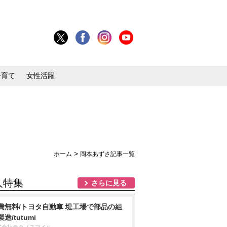
子育て
女性活躍
>
ホーム
岡本あずさ記事一覧
人特集
さらに見る
費無料/トヨタ自動車 堤工場で部品の組
造/tutumi