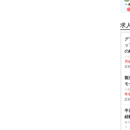
求
グ
ッ
の
い
月給
正社
製
モ
小
年
正社
半
経
株
ス 