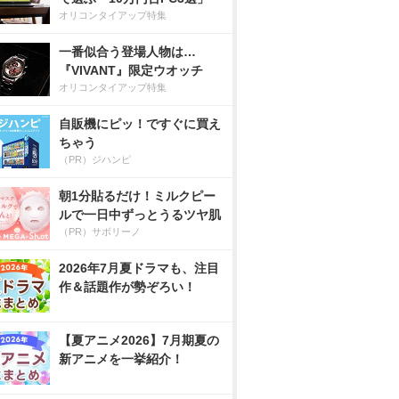
オリコンタイアップ特集
一番似合う登場人物は…
『VIVANT』限定ウオッチ
オリコンタイアップ特集
自販機にピッ！ですぐに買え
ちゃう
（PR）ジハンピ
朝1分貼るだけ！ミルクピー
ルで一日中ずっとうるツヤ肌
（PR）サボリーノ
2026年7月夏ドラマも、注目
作＆話題作が勢ぞろい！
【夏アニメ2026】7月期夏の
新アニメを一挙紹介！