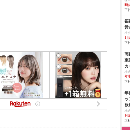
株
時給
正社
福
営
社
月
正社
高
東
カ
株
年
正社
年
ッ
歓
株
月
正社