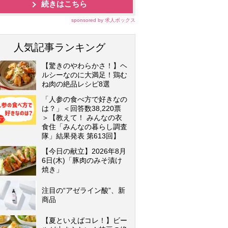
続きはこちら
sponsored by 求人ボックス
人気記事ランキング
【驚きのやわらかさ！】ヘ
ルシーなのに大満足！鶏む
ね肉の絶品レシピ8選
「人参の食べ方で好きなの
は？」＜回答数38,220票
＞【教えて！ みんなの衣
食住「みんなの暮らし調査
隊」結果発表 第613回】
【今日の献立】2026年8月
6日(木)「豚肉のみそ漬け
焼き」
注目の“アゼライン酸”、新
商品
【夏といえばコレ！】ビー