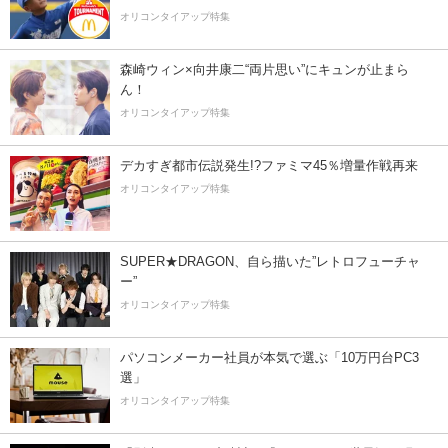
オリコンタイアップ特集
森崎ウィン×向井康二“両片思い”にキュンが止まら
ん！
オリコンタイアップ特集
デカすぎ都市伝説発生!?ファミマ45％増量作戦再来
オリコンタイアップ特集
SUPER★DRAGON、自ら描いた”レトロフューチャ
ー”
オリコンタイアップ特集
パソコンメーカー社員が本気で選ぶ「10万円台PC3
選」
オリコンタイアップ特集