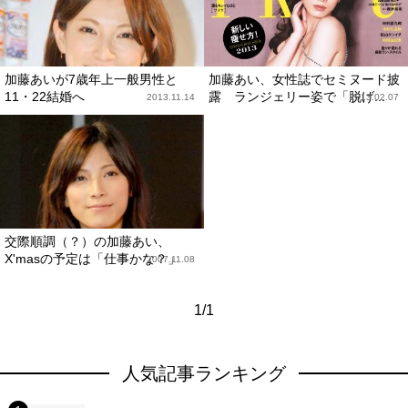
加藤あいが7歳年上一般男性と
加藤あい、女性誌でセミヌード披
11・22結婚へ
露 ランジェリー姿で「脱げ...
2013.11.14
2013.02.07
交際順調（？）の加藤あい、
X'masの予定は「仕事かな？」
2007.11.08
1/1
人気記事ランキング