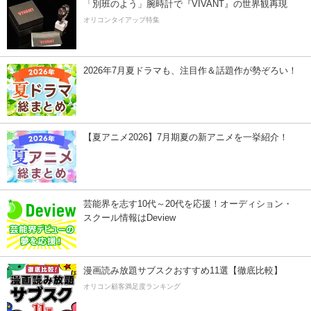
「別班のよう」腕時計で『VIVANT』の世界観再現
オリコンタイアップ特集
2026年7月夏ドラマも、注目作＆話題作が勢ぞろい！
【夏アニメ2026】7月期夏の新アニメを一挙紹介！
芸能界を志す10代～20代を応援！オーディション・
スクール情報はDeview
漫画読み放題サブスクおすすめ11選【徹底比較】
オリコン顧客満足度ランキング