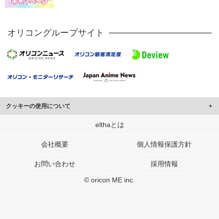
オリコングループサイト
クッキーの使用について
このサイトでは Cookie を使用して、ユーザーに合わせたコンテンツや広告の
elthaとは
表示、ソーシャル メディア機能の提供、広告の表示回数やクリック数の測定を
行っています。
会社概要
個人情報保護方針
また、ユーザーによるサイトの利用状況についても情報を収集し、ソーシャル
お問い合わせ
採用情報
メディアや広告配信、データ解析の各パートナーに提供しています。
各パートナーは、この情報とユーザーが各パートナーに提供した他の情報や、
© oricon ME inc.
ユーザーが各パートナーのサービスを使用したときに収集した他の情報を組み
合わせて使用することがあります。