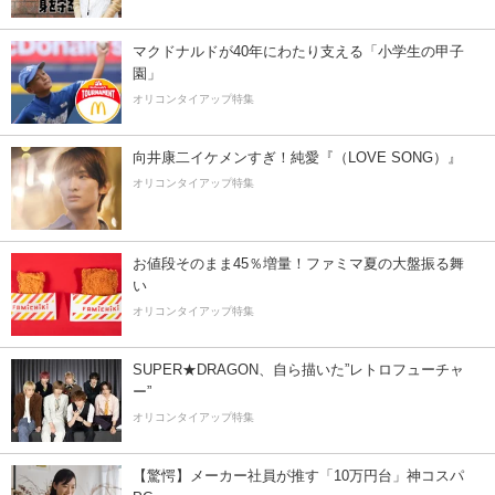
マクドナルドが40年にわたり支える「小学生の甲子
園」
オリコンタイアップ特集
向井康二イケメンすぎ！純愛『（LOVE SONG）』
オリコンタイアップ特集
お値段そのまま45％増量！ファミマ夏の大盤振る舞
い
オリコンタイアップ特集
SUPER★DRAGON、自ら描いた”レトロフューチャ
ー”
オリコンタイアップ特集
【驚愕】メーカー社員が推す「10万円台」神コスパ