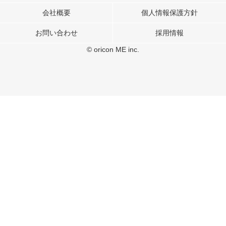
表示、ソーシャル メディア機能の提供、広告の表示回数やクリック数の測定を
行っています。
会社概要
個人情報保護方針
また、ユーザーによるサイトの利用状況についても情報を収集し、ソーシャル
お問い合わせ
採用情報
メディアや広告配信、データ解析の各パートナーに提供しています。
各パートナーは、この情報とユーザーが各パートナーに提供した他の情報や、
© oricon ME inc.
ユーザーが各パートナーのサービスを使用したときに収集した他の情報を組み
合わせて使用することがあります。