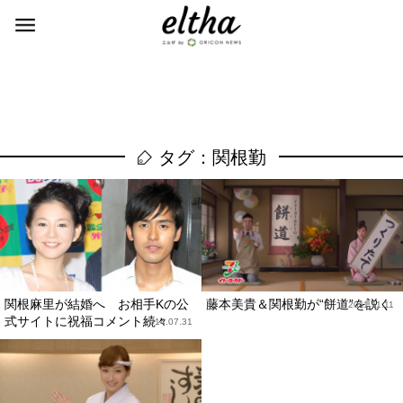
タグ：関根勤
関根麻里が結婚へ お相手Kの公
藤本美貴＆関根勤が“餅道”を説く
2011.11.11
式サイトに祝福コメント続々
2014.07.31