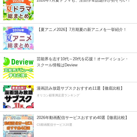
2026年7月夏ドラマも、注目作＆話題作が勢ぞろい！
【夏アニメ2026】7月期夏の新アニメを一挙紹介！
芸能界を志す10代～20代を応援！オーディション・
スクール情報はDeview
漫画読み放題サブスクおすすめ11選【徹底比較】
オリコン顧客満足度ランキング
2026年動画配信サービスおすすめ40選【徹底比較】
CS動画配信サービス20選