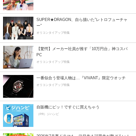
SUPER★DRAGON、自ら描いた”レトロフューチャ
ー”
オリコンタイアップ特集
【驚愕】メーカー社員が推す「10万円台」神コスパ
PC
オリコンタイアップ特集
一番似合う登場人物は…『VIVANT』限定ウオッチ
オリコンタイアップ特集
自販機にピッ！ですぐに買えちゃう
（PR）ジハンピ