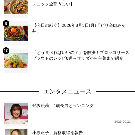
スニック全部うまい】
【今日の献立】2026年8月3日(月)「ピリ辛肉みそ
丼」
「どう食べればいいの？」を解決！ブロッコリース
プラウトのレシピ8選～サラダから主菜まで紹介
エンタメニュース
登坂絵莉、4歳長男とランニング
2025.09.21
小原正子、資格取得を報告