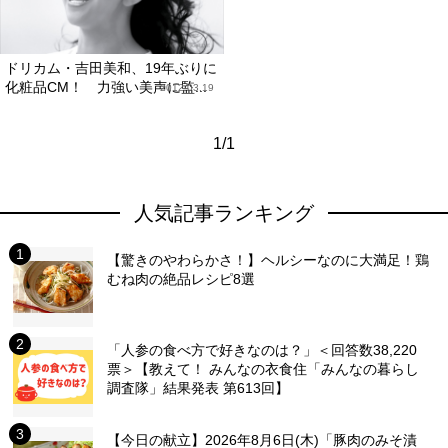
ドリカム・吉田美和、19年ぶりに
化粧品CM！ 力強い美声に監...
2012.03.19
1/1
人気記事ランキング
【驚きのやわらかさ！】ヘルシーなのに大満足！鶏
むね肉の絶品レシピ8選
「人参の食べ方で好きなのは？」＜回答数38,220
票＞【教えて！ みんなの衣食住「みんなの暮らし
調査隊」結果発表 第613回】
【今日の献立】2026年8月6日(木)「豚肉のみそ漬