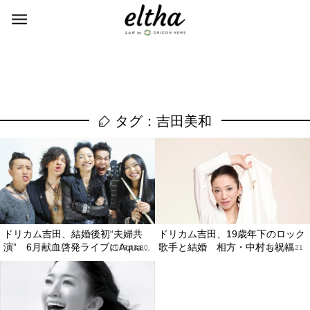
タグ：吉田美和
ドリカム吉田、結婚後初“夫婦共
ドリカム吉田、19歳年下のロック
演” 6月献血啓発ライブにAqua...
歌手と結婚 相方・中村も祝福
2012.03.30
2012.03.21