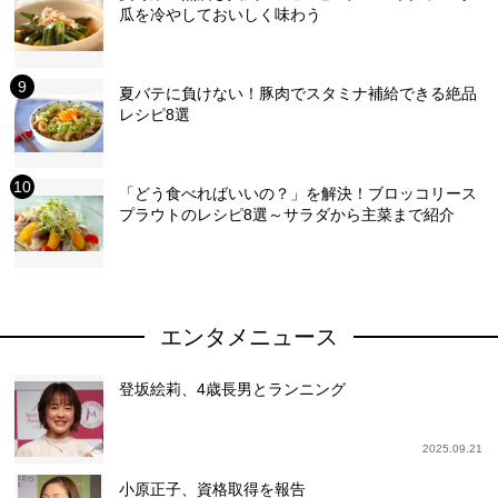
瓜を冷やしておいしく味わう
夏バテに負けない！豚肉でスタミナ補給できる絶品
レシピ8選
「どう食べればいいの？」を解決！ブロッコリース
プラウトのレシピ8選～サラダから主菜まで紹介
エンタメニュース
登坂絵莉、4歳長男とランニング
2025.09.21
小原正子、資格取得を報告