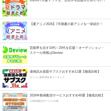
2026年7月夏ドラマも、注目作＆話題作が勢ぞろい！
【夏アニメ2026】7月期夏の新アニメを一挙紹介！
芸能界を志す10代～20代を応援！オーディション・
スクール情報はDeview
漫画読み放題サブスクおすすめ11選【徹底比較】
オリコン顧客満足度ランキング
2026年動画配信サービスおすすめ40選【徹底比較】
CS動画配信サービス20選