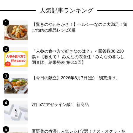
人気記事ランキング
【驚きのやわらかさ！】ヘルシーなのに大満足！鶏
むね肉の絶品レシピ8選
「人参の食べ方で好きなのは？」＜回答数38,220
票＞【教えて！ みんなの衣食住「みんなの暮らし
調査隊」結果発表 第613回】
【今日の献立】2026年8月7日(金)「鯛茶漬け」
注目の“アゼライン酸”、新商品
夏野菜の煮浸し人気レシピ7選！ナス・オクラ・冬