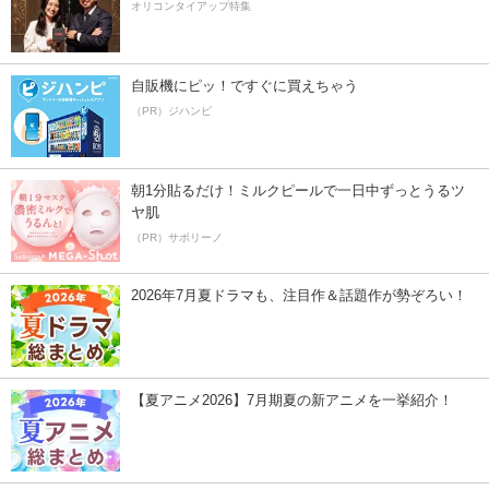
オリコンタイアップ特集
自販機にピッ！ですぐに買えちゃう
（PR）ジハンピ
朝1分貼るだけ！ミルクピールで一日中ずっとうるツ
ヤ肌
（PR）サボリーノ
2026年7月夏ドラマも、注目作＆話題作が勢ぞろい！
【夏アニメ2026】7月期夏の新アニメを一挙紹介！