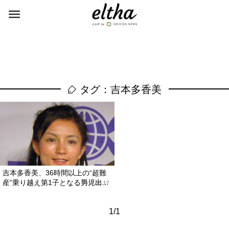
タグ：吉本多香美
吉本多香美、36時間以上の“超難
産”乗り越え第1子となる男児出...
2010.03.17
1/1