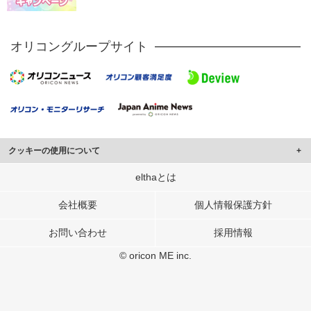
オリコングループサイト
クッキーの使用について
このサイトでは Cookie を使用して、ユーザーに合わせたコンテンツや広告の
elthaとは
表示、ソーシャル メディア機能の提供、広告の表示回数やクリック数の測定を
行っています。
会社概要
個人情報保護方針
また、ユーザーによるサイトの利用状況についても情報を収集し、ソーシャル
お問い合わせ
採用情報
メディアや広告配信、データ解析の各パートナーに提供しています。
各パートナーは、この情報とユーザーが各パートナーに提供した他の情報や、
© oricon ME inc.
ユーザーが各パートナーのサービスを使用したときに収集した他の情報を組み
合わせて使用することがあります。