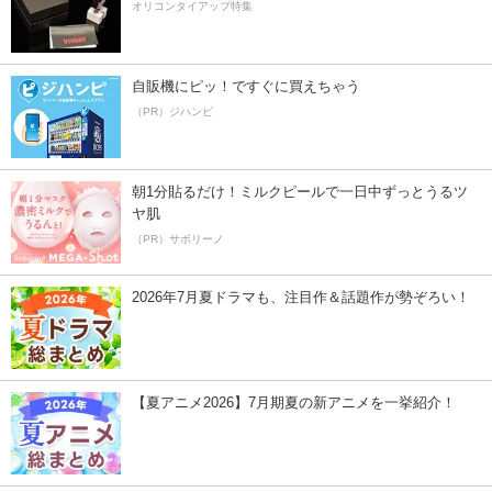
オリコンタイアップ特集
自販機にピッ！ですぐに買えちゃう
（PR）ジハンピ
朝1分貼るだけ！ミルクピールで一日中ずっとうるツ
ヤ肌
（PR）サボリーノ
2026年7月夏ドラマも、注目作＆話題作が勢ぞろい！
【夏アニメ2026】7月期夏の新アニメを一挙紹介！