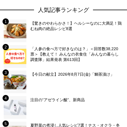
人気記事ランキング
【驚きのやわらかさ！】ヘルシーなのに大満足！鶏
むね肉の絶品レシピ8選
「人参の食べ方で好きなのは？」＜回答数38,220
票＞【教えて！ みんなの衣食住「みんなの暮らし
調査隊」結果発表 第613回】
【今日の献立】2026年8月7日(金)「鯛茶漬け」
注目の“アゼライン酸”、新商品
夏野菜の煮浸し人気レシピ7選！ナス・オクラ・冬