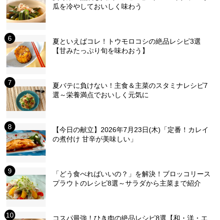
瓜を冷やしておいしく味わう
夏といえばコレ！トウモロコシの絶品レシピ3選
【甘みたっぷり旬を味わおう】
夏バテに負けない！主食＆主菜のスタミナレシピ7
選～栄養満点でおいしく元気に
【今日の献立】2026年7月23日(木)「定番！カレイ
の煮付け 甘辛が美味しい」
「どう食べればいいの？」を解決！ブロッコリース
プラウトのレシピ8選～サラダから主菜まで紹介
コスパ最強！ひき肉の絶品レシピ8選【和・洋・エ