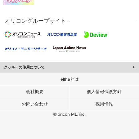
オリコングループサイト
クッキーの使用について
このサイトでは Cookie を使用して、ユーザーに合わせたコンテンツや広告の
elthaとは
表示、ソーシャル メディア機能の提供、広告の表示回数やクリック数の測定を
行っています。
会社概要
個人情報保護方針
また、ユーザーによるサイトの利用状況についても情報を収集し、ソーシャル
お問い合わせ
採用情報
メディアや広告配信、データ解析の各パートナーに提供しています。
各パートナーは、この情報とユーザーが各パートナーに提供した他の情報や、
© oricon ME inc.
ユーザーが各パートナーのサービスを使用したときに収集した他の情報を組み
合わせて使用することがあります。