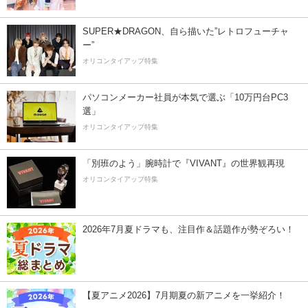
SUPER★DRAGON、自ら描いた”レトロフューチャ
ー”
オリコンタイアップ特集
パソコンメーカー社員が本気で選ぶ「10万円台PC3
選」
オリコンタイアップ特集
「別班のよう」腕時計で『VIVANT』の世界観再現
オリコンタイアップ特集
2026年7月夏ドラマも、注目作＆話題作が勢ぞろい！
【夏アニメ2026】7月期夏の新アニメを一挙紹介！