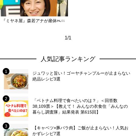
『ミヤネ屋』森若アナが産休へ
2011.04.01
1/1
人気記事ランキング
ジュワッと旨い！ゴーヤチャンプルーが止まらない
絶品レシピ3選
「ベトナム料理で食べたいのは？」＜回答数
38,109票＞【教えて！ みんなの衣食住「みんなの
暮らし調査隊」結果発表 第615回】
【キャベツ×豚バラ肉】ご飯が止まらない！人気お
かずレシピ7選