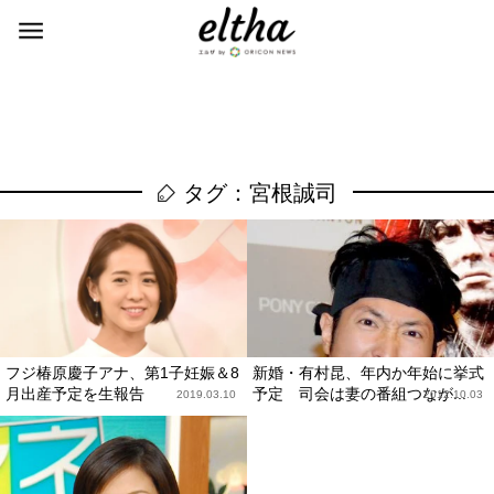
タグ：宮根誠司
フジ椿原慶子アナ、第1子妊娠＆8
新婚・有村昆、年内か年始に挙式
月出産予定を生報告
予定 司会は妻の番組つなが...
2019.03.10
2012.10.03