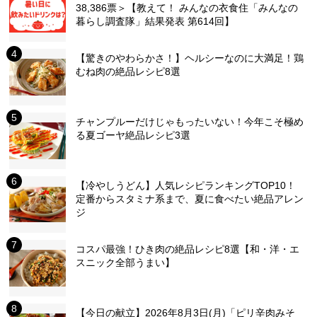
38,386票＞【教えて！ みんなの衣食住「みんなの
暮らし調査隊」結果発表 第614回】
【驚きのやわらかさ！】ヘルシーなのに大満足！鶏
むね肉の絶品レシピ8選
チャンプルーだけじゃもったいない！今年こそ極め
る夏ゴーヤ絶品レシピ3選
【冷やしうどん】人気レシピランキングTOP10！
定番からスタミナ系まで、夏に食べたい絶品アレン
ジ
コスパ最強！ひき肉の絶品レシピ8選【和・洋・エ
スニック全部うまい】
【今日の献立】2026年8月3日(月)「ピリ辛肉みそ