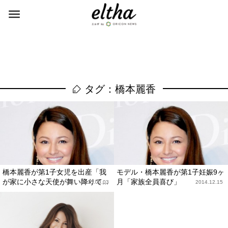
タグ：橋本麗香
橋本麗香が第1子女児を出産「我
モデル・橋本麗香が第1子妊娠9ヶ
が家に小さな天使が舞い降りて...
月「家族全員喜び」
2015.03.03
2014.12.15