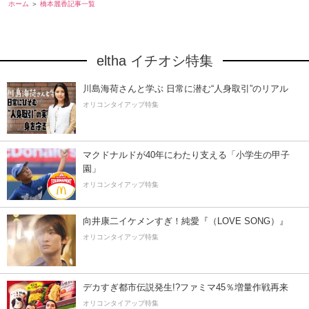
ホーム
橋本麗香記事一覧
eltha イチオシ特集
川島海荷さんと学ぶ 日常に潜む“人身取引”のリアル
オリコンタイアップ特集
マクドナルドが40年にわたり支える「小学生の甲子
園」
オリコンタイアップ特集
向井康二イケメンすぎ！純愛『（LOVE SONG）』
オリコンタイアップ特集
デカすぎ都市伝説発生!?ファミマ45％増量作戦再来
オリコンタイアップ特集