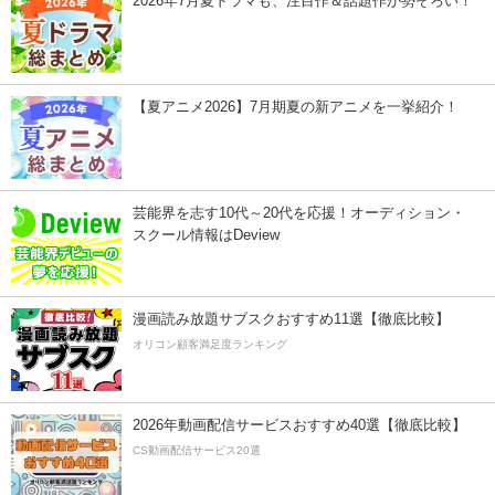
2026年7月夏ドラマも、注目作＆話題作が勢ぞろい！
【夏アニメ2026】7月期夏の新アニメを一挙紹介！
芸能界を志す10代～20代を応援！オーディション・
スクール情報はDeview
漫画読み放題サブスクおすすめ11選【徹底比較】
オリコン顧客満足度ランキング
2026年動画配信サービスおすすめ40選【徹底比較】
CS動画配信サービス20選