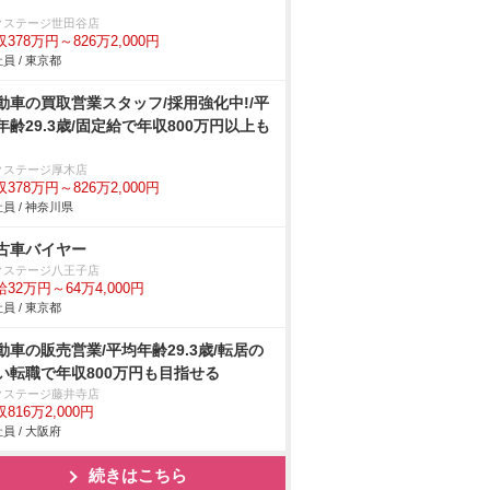
クステージ世田谷店
378万円～826万2,000円
員 / 東京都
動車の買取営業スタッフ/採用強化中!/平
年齢29.3歳/固定給で年収800万円以上も
クステージ厚木店
378万円～826万2,000円
員 / 神奈川県
古車バイヤー
クステージ八王子店
32万円～64万4,000円
員 / 東京都
動車の販売営業/平均年齢29.3歳/転居の
い転職で年収800万円も目指せる
クステージ藤井寺店
816万2,000円
員 / 大阪府
続きはこちら