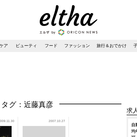
ケア
ビューティ
フード
ファッション
旅行＆おでかけ
ンケア
ダイエット・ボディケア
ヘアスタイル・ヘアアレンジ
タグ：近藤真彦
求
009.11.30
2007.10.27
自
均