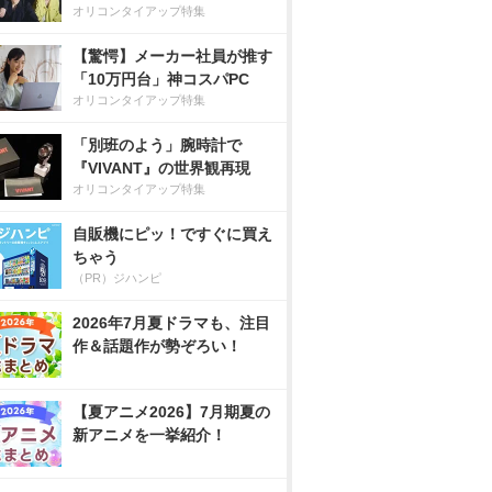
オリコンタイアップ特集
【驚愕】メーカー社員が推す
「10万円台」神コスパPC
オリコンタイアップ特集
「別班のよう」腕時計で
『VIVANT』の世界観再現
オリコンタイアップ特集
自販機にピッ！ですぐに買え
ちゃう
（PR）ジハンピ
2026年7月夏ドラマも、注目
作＆話題作が勢ぞろい！
【夏アニメ2026】7月期夏の
新アニメを一挙紹介！