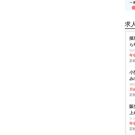
求
採
ら
SU
年収
正社
小
み
S
月給
正社
販
上
ネ
年収
正社