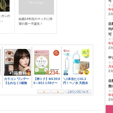
可
ネ
年収
正社
ヒガシの
結婚14年目のマッチに待
よ」
自
望の第一子誕生！
均
可
ネ
年収
正社
中
ネ
月給
正社
自
無
ネ
年収
正社