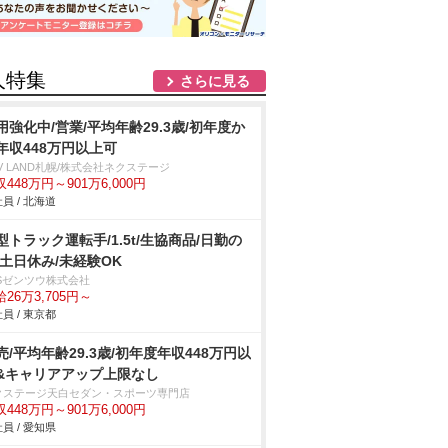
人特集
さらに見る
用強化中/営業/平均年齢29.3歳/初年度か
年収448万円以上可
V LAND札幌/株式会社ネクステージ
448万円～901万6,000円
員 / 北海道
型トラック運転手/1.5t/生協商品/日勤の
/土日休み/未経験OK
BSゼンツウ株式会社
26万3,705円～
員 / 東京都
売/平均年齢29.3歳/初年度年収448万円以
&キャリアアップ上限なし
クステージ天白セダン・スポーツ専門店
448万円～901万6,000円
員 / 愛知県