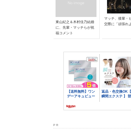
マッチ、後輩・
東山紀之＆木村佳乃結婚
交際に「頑張れ
に、先輩・マッチらが祝
福コメント
P R