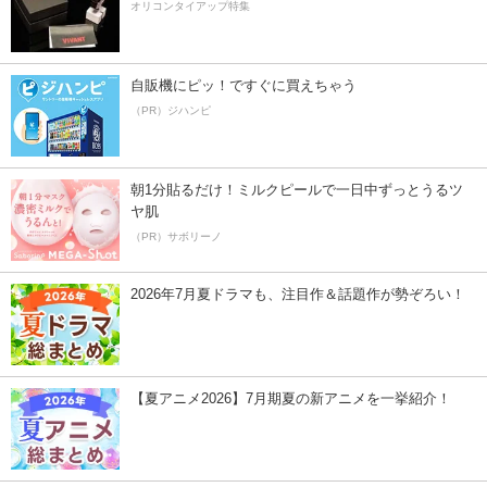
オリコンタイアップ特集
自販機にピッ！ですぐに買えちゃう
（PR）ジハンピ
朝1分貼るだけ！ミルクピールで一日中ずっとうるツ
ヤ肌
（PR）サボリーノ
2026年7月夏ドラマも、注目作＆話題作が勢ぞろい！
【夏アニメ2026】7月期夏の新アニメを一挙紹介！