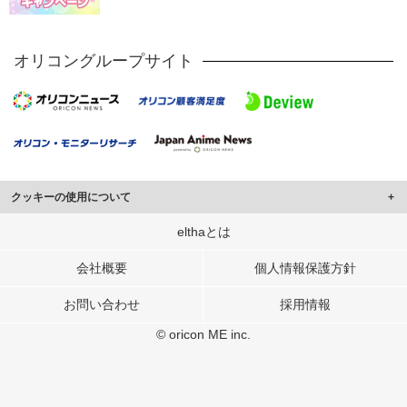
オリコングループサイト
クッキーの使用について
このサイトでは Cookie を使用して、ユーザーに合わせたコンテンツや広告の
elthaとは
表示、ソーシャル メディア機能の提供、広告の表示回数やクリック数の測定を
行っています。
会社概要
個人情報保護方針
また、ユーザーによるサイトの利用状況についても情報を収集し、ソーシャル
お問い合わせ
採用情報
メディアや広告配信、データ解析の各パートナーに提供しています。
各パートナーは、この情報とユーザーが各パートナーに提供した他の情報や、
© oricon ME inc.
ユーザーが各パートナーのサービスを使用したときに収集した他の情報を組み
合わせて使用することがあります。