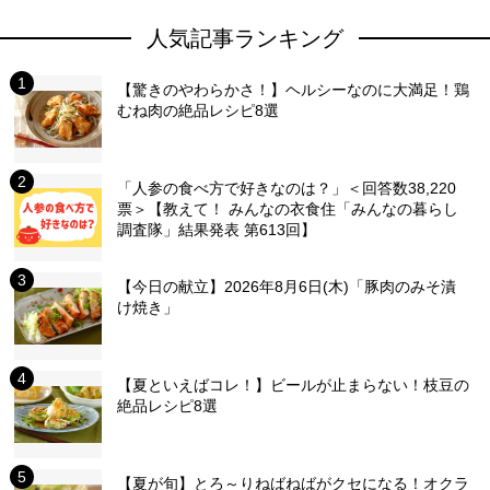
人気記事ランキング
【驚きのやわらかさ！】ヘルシーなのに大満足！鶏
むね肉の絶品レシピ8選
「人参の食べ方で好きなのは？」＜回答数38,220
票＞【教えて！ みんなの衣食住「みんなの暮らし
調査隊」結果発表 第613回】
【今日の献立】2026年8月6日(木)「豚肉のみそ漬
け焼き」
【夏といえばコレ！】ビールが止まらない！枝豆の
絶品レシピ8選
【夏が旬】とろ～りねばねばがクセになる！オクラ