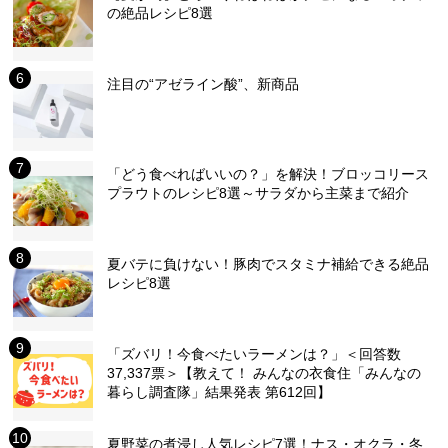
の絶品レシピ8選
注目の“アゼライン酸”、新商品
「どう食べればいいの？」を解決！ブロッコリース
プラウトのレシピ8選～サラダから主菜まで紹介
夏バテに負けない！豚肉でスタミナ補給できる絶品
レシピ8選
「ズバリ！今食べたいラーメンは？」＜回答数
37,337票＞【教えて！ みんなの衣食住「みんなの
暮らし調査隊」結果発表 第612回】
夏野菜の煮浸し人気レシピ7選！ナス・オクラ・冬