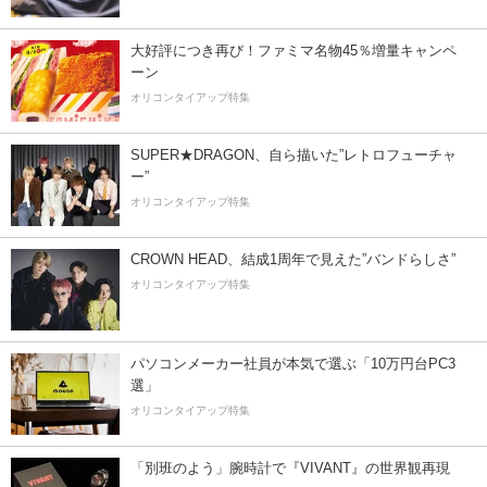
大好評につき再び！ファミマ名物45％増量キャンペ
ーン
オリコンタイアップ特集
SUPER★DRAGON、自ら描いた”レトロフューチャ
ー”
オリコンタイアップ特集
CROWN HEAD、結成1周年で見えた”バンドらしさ”
オリコンタイアップ特集
パソコンメーカー社員が本気で選ぶ「10万円台PC3
選」
オリコンタイアップ特集
「別班のよう」腕時計で『VIVANT』の世界観再現