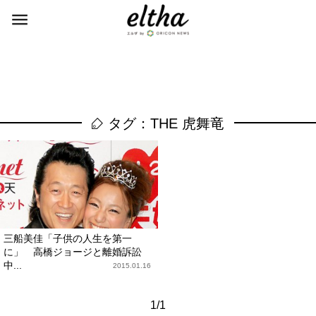
タグ：THE 虎舞竜
三船美佳「子供の人生を第一
に」 高橋ジョージと離婚訴訟
中...
2015.01.16
1/1