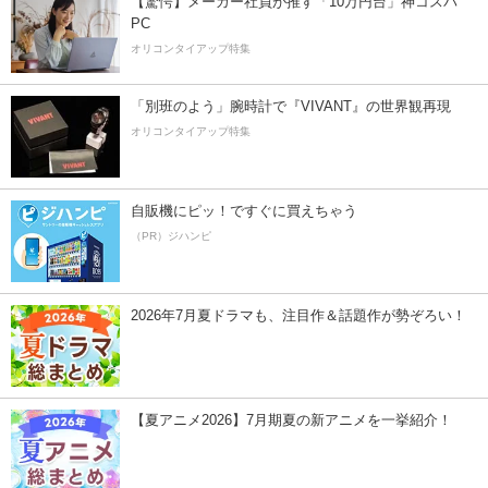
【驚愕】メーカー社員が推す「10万円台」神コスパ
PC
オリコンタイアップ特集
「別班のよう」腕時計で『VIVANT』の世界観再現
オリコンタイアップ特集
自販機にピッ！ですぐに買えちゃう
（PR）ジハンピ
2026年7月夏ドラマも、注目作＆話題作が勢ぞろい！
【夏アニメ2026】7月期夏の新アニメを一挙紹介！