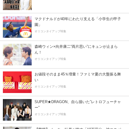
マクドナルドが40年にわたり支える「小学生の甲子
園」
オリコンタイアップ特集
森崎ウィン×向井康二“両片思い”にキュンが止まら
ん！
オリコンタイアップ特集
お値段そのまま45％増量！ファミマ夏の大盤振る舞
い
オリコンタイアップ特集
SUPER★DRAGON、自ら描いた”レトロフューチャ
ー”
オリコンタイアップ特集