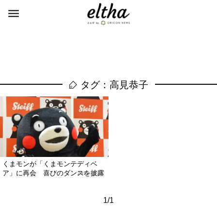
タグ：高見恭子
くまモンが「くまモンテディベ
ア」に再会 喜びのダンスを披露
2013.12.01
1/1