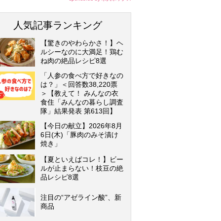
人気記事ランキング
【驚きのやわらかさ！】ヘ
ルシーなのに大満足！鶏む
ね肉の絶品レシピ8選
「人参の食べ方で好きなの
は？」＜回答数38,220票
＞【教えて！ みんなの衣
食住「みんなの暮らし調査
隊」結果発表 第613回】
【今日の献立】2026年8月
6日(木)「豚肉のみそ漬け
焼き」
【夏といえばコレ！】ビー
ルが止まらない！枝豆の絶
品レシピ8選
注目の“アゼライン酸”、新
商品