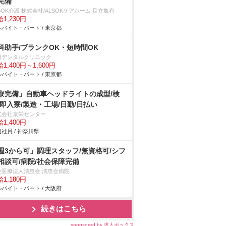
完備
SOK介護 株式会社/ALSOKケアホーム 足立亀有
1,230円
バイト・パート / 東京都
科助手/ブランクOK・短時間OK
田デンタルクリニック
1,400円～1,600円
バイト・パート / 東京都
寮完備」自動車ヘッドライトの成型/検
/即入寮/製造・工場/日勤/日払い
式会社京栄センター
1,400円
社員 / 神奈川県
週3から可」調理スタッフ/無資格可/シフ
相談可/病院/社会保障完備
会医療法人清恵会 清恵会病院
1,180円
バイト・パート / 大阪府
続きはこちら
sponsored by 求人ボックス