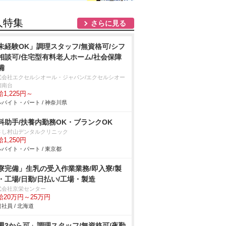
人特集
さらに見る
未経験OK」調理スタッフ/無資格可/シフ
相談可/住宅型有料老人ホーム/社会保障
備
式会社エクセルシオール・ジャパン/エクセルシオー
湘南台
1,225円～
バイト・パート / 神奈川県
科助手/扶養内勤務OK・ブランクOK
さし村山デンタルクリニック
1,250円
バイト・パート / 東京都
寮完備」生乳の受入作業業務/即入寮/製
・工場/日勤/日払い/工場・製造
式会社京栄センター
給20万円～25万円
社員 / 北海道
週3から可」調理スタッフ/無資格可/夜勤