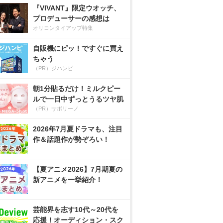
『VIVANT』限定ウオッチ、
プロデューサーの感想は
オリコンタイアップ特集
自販機にピッ！ですぐに買え
ちゃう
（PR）ジハンピ
朝1分貼るだけ！ミルクピー
ルで一日中ずっとうるツヤ肌
（PR）サボリーノ
2026年7月夏ドラマも、注目
作＆話題作が勢ぞろい！
【夏アニメ2026】7月期夏の
新アニメを一挙紹介！
芸能界を志す10代～20代を
応援！オーディション・スク