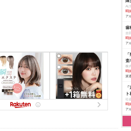
障
AL
時給
アル
歯
吉
時給
アル
「
査
株
時給
派遣
「
ト
社
時給
アル