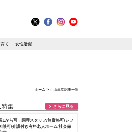
子育て
女性活躍
>
ホーム
小山薫堂記事一覧
人特集
さらに見る
週1から可」調理スタッフ/無資格可/シフ
相談可/介護付き有料老人ホーム/社会保