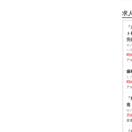
求
「
ト
完
株
ル
時給
アル
歯
む
時給
アル
「
造
株
月
派遣
「