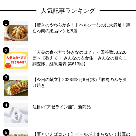
人気記事ランキング
【驚きのやわらかさ！】ヘルシーなのに大満足！鶏
むね肉の絶品レシピ8選
「人参の食べ方で好きなのは？」＜回答数38,220
票＞【教えて！ みんなの衣食住「みんなの暮らし
調査隊」結果発表 第613回】
【今日の献立】2026年8月6日(木)「豚肉のみそ漬
け焼き」
注目の“アゼライン酸”、新商品
【夏といえばコレ！】ビールが止まらない！枝豆の