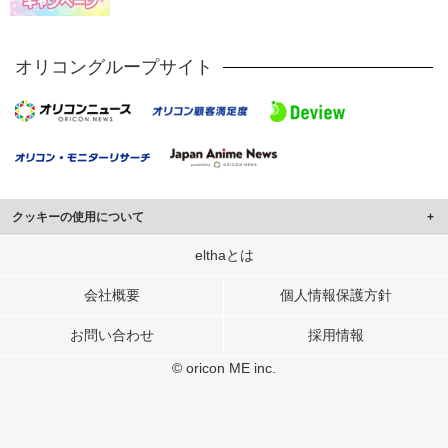
オリコングループサイト
クッキーの使用について
このサイトでは Cookie を使用して、ユーザーに合わせたコンテンツや広告の
elthaとは
表示、ソーシャル メディア機能の提供、広告の表示回数やクリック数の測定を
行っています。
会社概要
個人情報保護方針
また、ユーザーによるサイトの利用状況についても情報を収集し、ソーシャル
お問い合わせ
採用情報
メディアや広告配信、データ解析の各パートナーに提供しています。
各パートナーは、この情報とユーザーが各パートナーに提供した他の情報や、
© oricon ME inc.
ユーザーが各パートナーのサービスを使用したときに収集した他の情報を組み
合わせて使用することがあります。