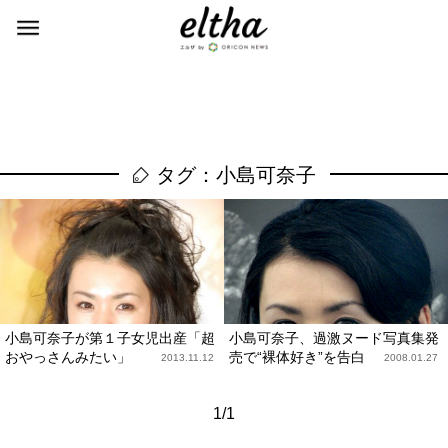
タグ：小島可奈子
小島可奈子が第１子女児出産「超
小島可奈子、過激ヌード写真集発
おやっさんみたい」
売で“裸体好き”を告白
2013.11.12
2008.01.27
1/1