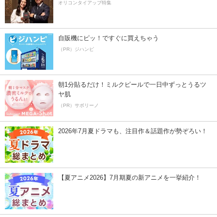
オリコンタイアップ特集
自販機にピッ！ですぐに買えちゃう
（PR）ジハンピ
朝1分貼るだけ！ミルクピールで一日中ずっとうるツ
ヤ肌
（PR）サボリーノ
2026年7月夏ドラマも、注目作＆話題作が勢ぞろい！
【夏アニメ2026】7月期夏の新アニメを一挙紹介！