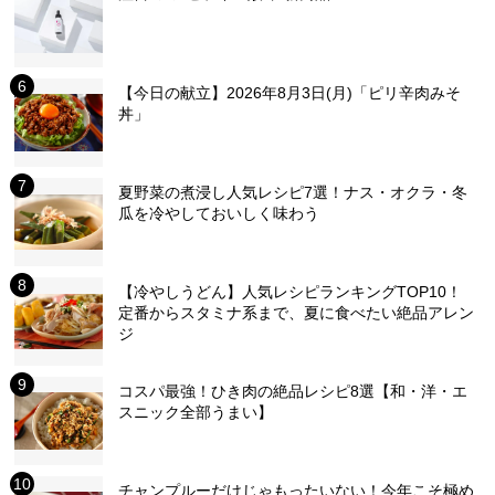
【今日の献立】2026年8月3日(月)「ピリ辛肉みそ
丼」
夏野菜の煮浸し人気レシピ7選！ナス・オクラ・冬
瓜を冷やしておいしく味わう
【冷やしうどん】人気レシピランキングTOP10！
定番からスタミナ系まで、夏に食べたい絶品アレン
ジ
コスパ最強！ひき肉の絶品レシピ8選【和・洋・エ
スニック全部うまい】
チャンプルーだけじゃもったいない！今年こそ極め