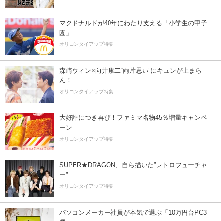
マクドナルドが40年にわたり支える「小学生の甲子
園」
オリコンタイアップ特集
森崎ウィン×向井康二“両片思い”にキュンが止まら
ん！
オリコンタイアップ特集
大好評につき再び！ファミマ名物45％増量キャンペ
ーン
オリコンタイアップ特集
SUPER★DRAGON、自ら描いた”レトロフューチャ
ー”
オリコンタイアップ特集
パソコンメーカー社員が本気で選ぶ「10万円台PC3