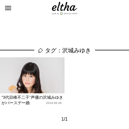
タグ：沢城みゆき
“3代目峰不二子”声優の沢城みゆき
がバースデー婚
2014.06.09
1/1