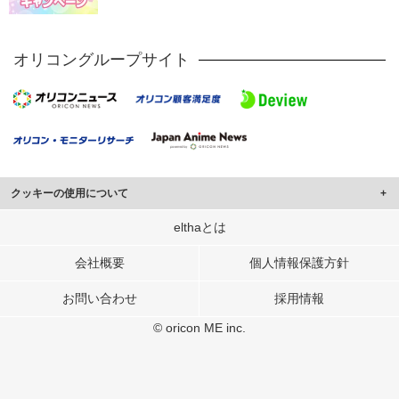
オリコングループサイト
クッキーの使用について
このサイトでは Cookie を使用して、ユーザーに合わせたコンテンツや広告の
elthaとは
表示、ソーシャル メディア機能の提供、広告の表示回数やクリック数の測定を
行っています。
会社概要
個人情報保護方針
また、ユーザーによるサイトの利用状況についても情報を収集し、ソーシャル
お問い合わせ
採用情報
メディアや広告配信、データ解析の各パートナーに提供しています。
各パートナーは、この情報とユーザーが各パートナーに提供した他の情報や、
© oricon ME inc.
ユーザーが各パートナーのサービスを使用したときに収集した他の情報を組み
合わせて使用することがあります。