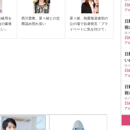
株
日給
アル
の破局を
西川貴教、菜々緒との交
菜々緒、熱愛報道後初の
日
情の爆発
際認め照れ笑い
公の場で自虐発言「プラ
祝
ない」
イベートに気を付けて」
株
日給
アル
日
い
株
日給
アル
日
祝
株
日給
アル