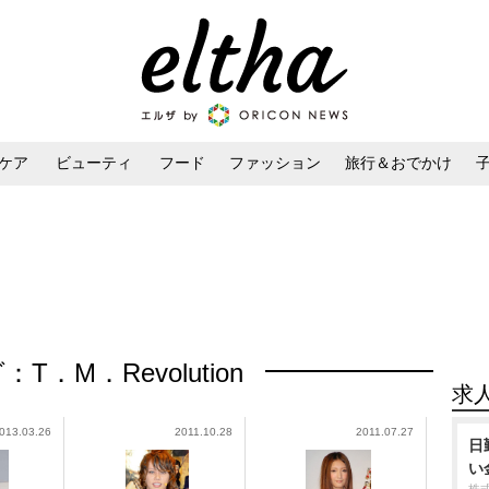
ケア
ビューティ
フード
ファッション
旅行＆おでかけ
ンケア
ダイエット・ボディケア
ヘアスタイル・ヘアアレンジ
：T．M．Revolution
求
013.03.26
2011.10.28
2011.07.27
日
い