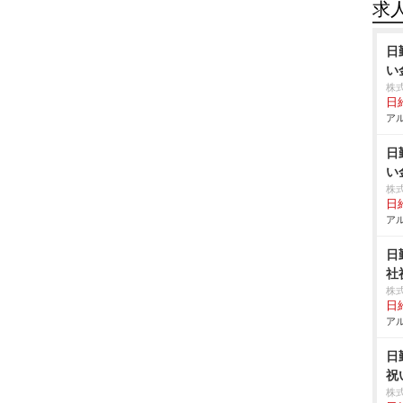
求
日
い
株
日給
アル
日
い
株
日給
アル
日
社
株
日給
アル
日
祝
株