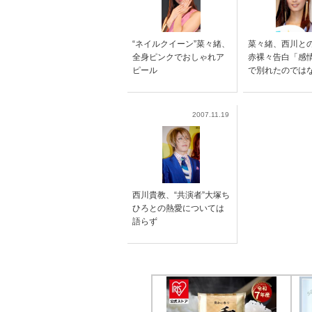
“ネイルクイーン”菜々緒、
菜々緒、西川と
全身ピンクでおしゃれア
赤裸々告白「感
ピール
で別れたのでは
2007.11.19
西川貴教、“共演者”大塚ち
ひろとの熱愛については
語らず