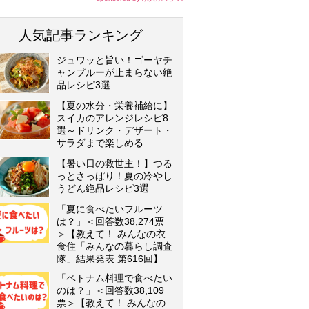
人気記事ランキング
ジュワッと旨い！ゴーヤチ
ャンプルーが止まらない絶
品レシピ3選
【夏の水分・栄養補給に】
スイカのアレンジレシピ8
選～ドリンク・デザート・
サラダまで楽しめる
【暑い日の救世主！】つる
っとさっぱり！夏の冷やし
うどん絶品レシピ3選
「夏に食べたいフルーツ
は？」＜回答数38,274票
＞【教えて！ みんなの衣
食住「みんなの暮らし調査
隊」結果発表 第616回】
「ベトナム料理で食べたい
のは？」＜回答数38,109
票＞【教えて！ みんなの