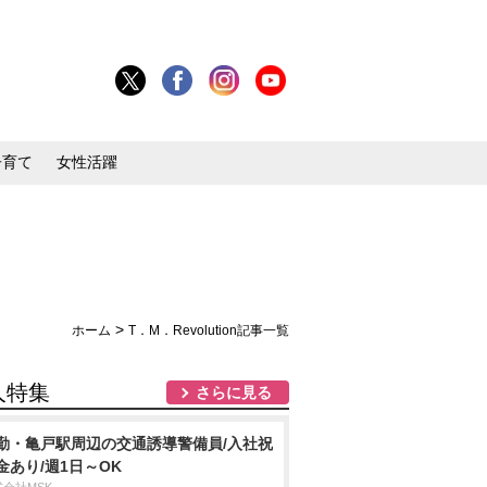
子育て
女性活躍
>
ホーム
T．M．Revolution記事一覧
人特集
さらに見る
勤・亀戸駅周辺の交通誘導警備員/入社祝
金あり/週1日～OK