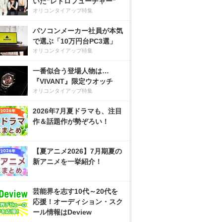
いた”レトロフューチャー”
オリコンタイアップ特集
パソコンメーカー社員が本気
で選ぶ「10万円台PC3選」
オリコンタイアップ特集
一番似合う登場人物は…
『VIVANT』限定ウオッチ
オリコンタイアップ特集
2026年7月夏ドラマも、注目
作＆話題作が勢ぞろい！
【夏アニメ2026】7月期夏の
新アニメを一挙紹介！
芸能界を志す10代～20代を
応援！オーディション・スク
ール情報はDeview