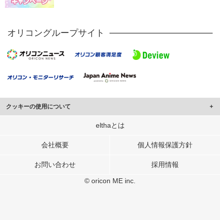
オリコングループサイト
クッキーの使用について
このサイトでは Cookie を使用して、ユーザーに合わせたコンテンツや広告の
elthaとは
表示、ソーシャル メディア機能の提供、広告の表示回数やクリック数の測定を
行っています。
会社概要
個人情報保護方針
また、ユーザーによるサイトの利用状況についても情報を収集し、ソーシャル
お問い合わせ
採用情報
メディアや広告配信、データ解析の各パートナーに提供しています。
各パートナーは、この情報とユーザーが各パートナーに提供した他の情報や、
© oricon ME inc.
ユーザーが各パートナーのサービスを使用したときに収集した他の情報を組み
合わせて使用することがあります。