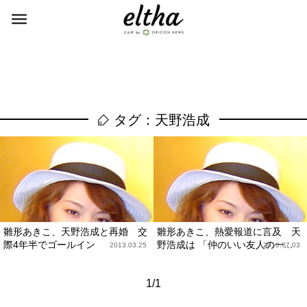
タグ：天野浩成
雛形あきこ、天野浩成と再婚 交
雛形あきこ、熱愛報道に言及 天
際4年半でゴールイン
野浩成は 「仲のいい友人の一...
2013.03.25
2010.07.03
1/1