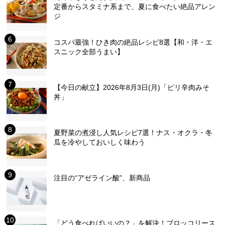
定番からスタミナ系まで、夏に食べたい絶品アレン
ジ
コスパ最強！ひき肉の絶品レシピ8選【和・洋・エ
スニック全部うまい】
【今日の献立】2026年8月3日(月)「ピリ辛肉みそ
丼」
夏野菜の煮浸し人気レシピ7選！ナス・オクラ・冬
瓜を冷やしておいしく味わう
注目の“アゼライン酸”、新商品
「どう食べればいいの？」を解決！ブロッコリース