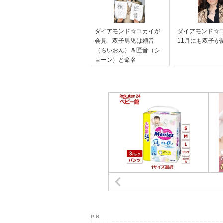
ダイアモンド☆ユカイが
ダイアモンド☆
会見 双子男児は頼音
11月にも双子が
（らいおん）＆匠音（シ
ョーン）と命名
P R