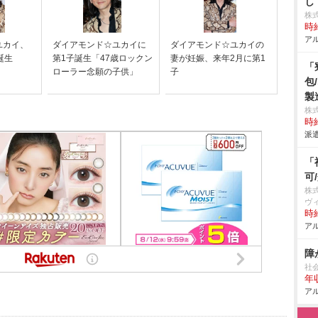
し
株
時給
アル
ユカイ、
ダイアモンド☆ユカイに
ダイアモンド☆ユカイの
誕生
第1子誕生「47歳ロックン
妻が妊娠、来年2月に第1
「
ローラー念願の子供」
子
包
製
株
時給
派遣
「
可
株
ヴ
時給
アル
障
社
年
アル