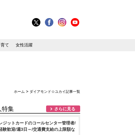
子育て
女性活躍
>
ホーム
ダイアモンド☆ユカイ記事一覧
人特集
さらに見る
レジットカードのコールセンター管理者/
経験歓迎/週3日～/交通費支給の上限額な