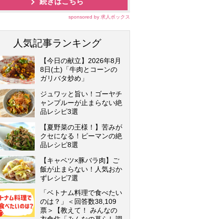
続きはこちら
sponsored by 求人ボックス
人気記事ランキング
【今日の献立】2026年8月
8日(土)「牛肉とコーンの
ガリバタ炒め」
ジュワッと旨い！ゴーヤチ
ャンプルーが止まらない絶
品レシピ3選
【夏野菜の王様！】苦みが
クセになる！ピーマンの絶
品レシピ8選
【キャベツ×豚バラ肉】ご
飯が止まらない！人気おか
ずレシピ7選
「ベトナム料理で食べたい
のは？」＜回答数38,109
票＞【教えて！ みんなの