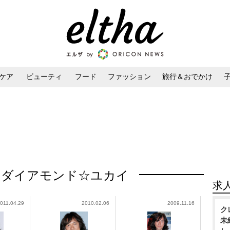
ケア
ビューティ
フード
ファッション
旅行＆おでかけ
ンケア
ダイエット・ボディケア
ヘアスタイル・ヘアアレンジ
：ダイアモンド☆ユカイ
求
011.04.29
2010.02.06
2009.11.16
ク
未