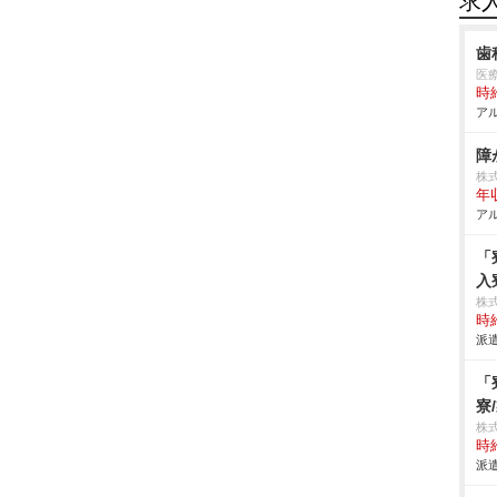
求
歯
医
時給
アル
株
年収
アル
「
入
株
時給
派遣
「
寮
株
時給
派遣