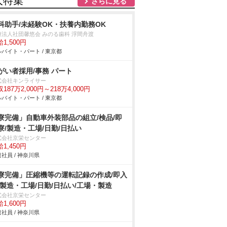
人特集
さらに見る
科助手/未経験OK・扶養内勤務OK
療法人社団馨悠会 みのる歯科 浮間舟渡
1,500円
バイト・パート / 東京都
障がい者採用/事務 パート
式会社キンライサー
187万2,000円～218万4,000円
バイト・パート / 東京都
寮完備」自動車外装部品の組立/検品/即
寮/製造・工場/日勤/日払い
式会社京栄センター
1,450円
社員 / 神奈川県
寮完備」圧縮機等の運転記録の作成/即入
/製造・工場/日勤/日払い/工場・製造
式会社京栄センター
1,600円
社員 / 神奈川県