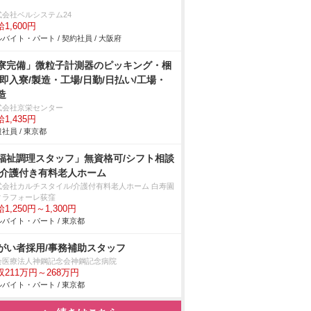
式会社ベルシステム24
1,600円
バイト・パート / 契約社員 / 大阪府
寮完備」微粒子計測器のピッキング・梱
/即入寮/製造・工場/日勤/日払い/工場・
造
式会社京栄センター
1,435円
社員 / 東京都
福祉調理スタッフ」無資格可/シフト相談
/介護付き有料老人ホーム
式会社カルチスタイル/介護付有料老人ホーム 白寿園
ィラフォーレ荻窪
1,250円～1,300円
バイト・パート / 東京都
がい者採用/事務補助スタッフ
会医療法人神鋼記念会神鋼記念病院
収211万円～268万円
バイト・パート / 東京都