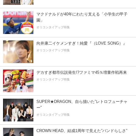
マクドナルドが40年にわたり支える「小学生の甲子
園」
オリコンタイアップ特集
向井康二イケメンすぎ！純愛『（LOVE SONG）』
オリコンタイアップ特集
デカすぎ都市伝説発生!?ファミマ45％増量作戦再来
オリコンタイアップ特集
SUPER★DRAGON、自ら描いた”レトロフューチャ
ー”
オリコンタイアップ特集
CROWN HEAD、結成1周年で見えた”バンドらしさ”