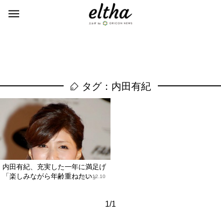
タグ：内田有紀
内田有紀、充実した一年に満足げ
「楽しみながら年齢重ねたい」
2012.12.10
1/1