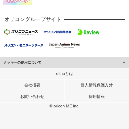
オリコングループサイト
クッキーの使用について
このサイトでは Cookie を使用して、ユーザーに合わせたコンテンツや広告の
elthaとは
表示、ソーシャル メディア機能の提供、広告の表示回数やクリック数の測定を
行っています。
会社概要
個人情報保護方針
また、ユーザーによるサイトの利用状況についても情報を収集し、ソーシャル
お問い合わせ
採用情報
メディアや広告配信、データ解析の各パートナーに提供しています。
各パートナーは、この情報とユーザーが各パートナーに提供した他の情報や、
© oricon ME inc.
ユーザーが各パートナーのサービスを使用したときに収集した他の情報を組み
合わせて使用することがあります。