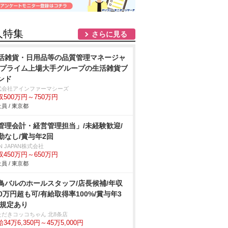
人特集
さらに見る
活雑貨・日用品等の品質管理マネージャ
/プライム上場大手グループの生活雑貨ブ
ンド
式会社アインファーマシーズ
収500万円～750万円
員 / 東京都
管理会計・経営管理担当」/未経験歓迎/
勤なし/賞与年2回
N JAPAN株式会社
収450万円～650万円
員 / 東京都
鳥バルのホールスタッフ/店長候補/年収
00万円超も可/有給取得率100%/賞与年3
 規定あり
ただきコッコちゃん 北8条店
34万6,350円～45万5,000円