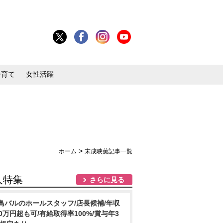
子育て
女性活躍
>
ホーム
末成映薫記事一覧
人特集
さらに見る
鳥バルのホールスタッフ/店長候補/年収
00万円超も可/有給取得率100%/賞与年3