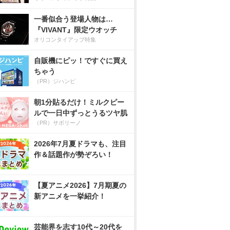
一番似合う登場人物は…
『VIVANT』限定ウオッチ
オリコンタイアップ特集
自販機にピッ！ですぐに買え
ちゃう
（PR）ジハンピ
朝1分貼るだけ！ミルクピー
ルで一日中ずっとうるツヤ肌
（PR）サボリーノ
2026年7月夏ドラマも、注目
作＆話題作が勢ぞろい！
【夏アニメ2026】7月期夏の
新アニメを一挙紹介！
芸能界を志す10代～20代を