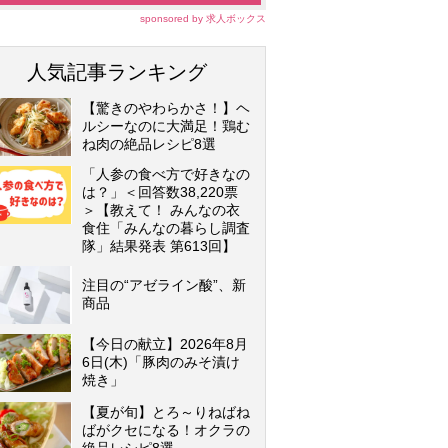
sponsored by 求人ボックス
人気記事ランキング
【驚きのやわらかさ！】ヘ
ルシーなのに大満足！鶏む
ね肉の絶品レシピ8選
「人参の食べ方で好きなの
は？」＜回答数38,220票
＞【教えて！ みんなの衣
食住「みんなの暮らし調査
隊」結果発表 第613回】
注目の“アゼライン酸”、新
商品
【今日の献立】2026年8月
6日(木)「豚肉のみそ漬け
焼き」
【夏が旬】とろ～りねばね
ばがクセになる！オクラの