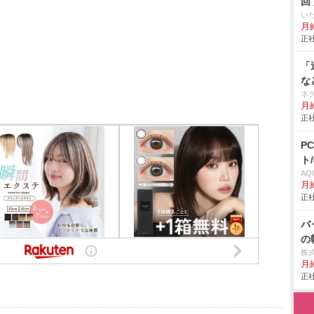
回
い
月給
正社
「
な
ネ
月
正社
P
ト
AQ
月
正社
バ
の
株
月給
正社