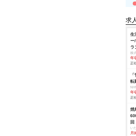
求
生
ー
ラ
株
年
正社
「
転
NH
年
正社
焼
6
回
い
月給