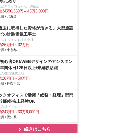
 規定あり
ただきコッコちゃん 北8条店
34万6,350円～45万5,000円
員 / 北海道
過去に取得した資格が活きる」大型施設
どの計装電気工事士
クストウインド株式会社
給26万円～32万円
員 / 東京都
C初心者OK!/WEBデザインのアシスタン
/年間休日125日以上/未経験活躍
UARIUS株式会社
給28万円～50万円
員 / 神奈川県
ックオフィスで活躍「総務・経理」部門
幹部候補/未経験OK
式会社ピットレー
24万円～33万6,000円
員 / 愛知県
続きはこちら