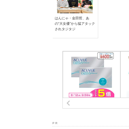
はんにゃ・金田哲、あ
の“大女優”から猛アタック
されタジタジ
P R