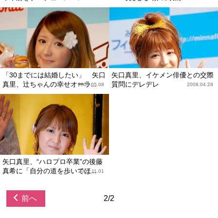
「30までには結婚したい」 矢口
矢口真里、イケメン俳優との交際
真里、辻ちゃんの幸せオーラ...
質問にデレデレ
2009.05.08
2008.04.28
矢口真里、“ハロプロ卒業”の後藤
真希に「自分の道を歩いてほ...
2007.11.01
前へ
2/2