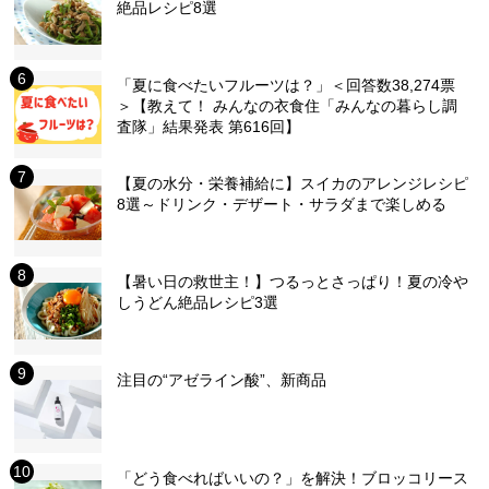
絶品レシピ8選
「夏に食べたいフルーツは？」＜回答数38,274票
＞【教えて！ みんなの衣食住「みんなの暮らし調
査隊」結果発表 第616回】
【夏の水分・栄養補給に】スイカのアレンジレシピ
8選～ドリンク・デザート・サラダまで楽しめる
【暑い日の救世主！】つるっとさっぱり！夏の冷や
しうどん絶品レシピ3選
注目の“アゼライン酸”、新商品
「どう食べればいいの？」を解決！ブロッコリース