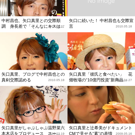
中村昌也、矢口真里との交際順
矢口に続いた！ 中村昌也も交際宣
調 身長差で「そんなにキスは...
言
2010.06.07
2010.05.18
矢口真里、ブログで中村昌也との
矢口真里「彼氏と食べたい」 花
真剣交際認める
畑牧場の“10億円投資”新商品...
2010.05.18
2010.04.27
矢口真里がしゃぶしゃぶ温野菜六
矢口真里と辻希美がドキュメント
本木店をプロデュース スー...
CMで見せる“素”の表情
2010.03.19
2009.05.16