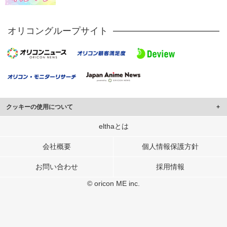
オリコングループサイト
クッキーの使用について
このサイトでは Cookie を使用して、ユーザーに合わせたコンテンツや広告の
elthaとは
表示、ソーシャル メディア機能の提供、広告の表示回数やクリック数の測定を
行っています。
会社概要
個人情報保護方針
また、ユーザーによるサイトの利用状況についても情報を収集し、ソーシャル
お問い合わせ
採用情報
メディアや広告配信、データ解析の各パートナーに提供しています。
各パートナーは、この情報とユーザーが各パートナーに提供した他の情報や、
© oricon ME inc.
ユーザーが各パートナーのサービスを使用したときに収集した他の情報を組み
合わせて使用することがあります。