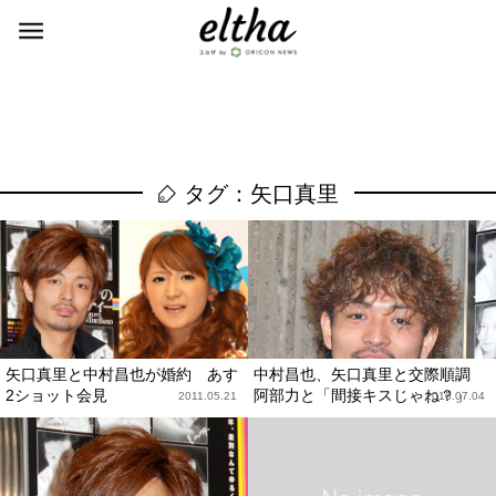
タグ：矢口真里
矢口真里と中村昌也が婚約 あす
中村昌也、矢口真里と交際順調
2ショット会見
阿部力と「間接キスじゃね？」
2011.05.21
2010.07.04