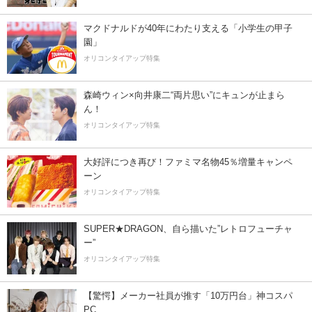
マクドナルドが40年にわたり支える「小学生の甲子
園」
オリコンタイアップ特集
森崎ウィン×向井康二“両片思い”にキュンが止まら
ん！
オリコンタイアップ特集
大好評につき再び！ファミマ名物45％増量キャンペ
ーン
オリコンタイアップ特集
SUPER★DRAGON、自ら描いた”レトロフューチャ
ー”
オリコンタイアップ特集
【驚愕】メーカー社員が推す「10万円台」神コスパ
PC