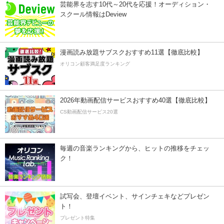
芸能界を志す10代～20代を応援！オーディション・
スクール情報はDeview
漫画読み放題サブスクおすすめ11選【徹底比較】
オリコン顧客満足度ランキング
2026年動画配信サービスおすすめ40選【徹底比較】
CS動画配信サービス20選
毎週の音楽ランキングから、ヒットの推移をチェッ
ク！
試写会、登壇イベント、サインチェキなどプレゼン
ト！
プレゼント特集