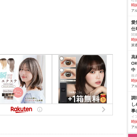
社
時給
アル
愛
仕
関
時給
派遣
⾼
O
中
株
時給
アル
調
し
事
イ
時給
アル