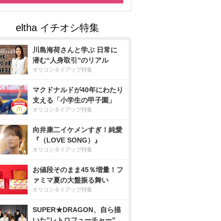
川島海荷さんと学ぶ 日常に
潜む“人身取引”のリアル
オリコンタイアップ特集
マクドナルドが40年にわたり
支える「小学生の甲子園」
オリコンタイアップ特集
向井康二イケメンすぎ！純愛
『（LOVE SONG）』
オリコンタイアップ特集
お値段そのまま45％増量！フ
ァミマ夏の大盤振る舞い
オリコンタイアップ特集
SUPER★DRAGON、自ら描
いた”レトロフューチャー”