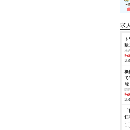
求
ト
験
株
時給
派遣
機
て
能
関
時給
派遣
「
住
ナ
ー