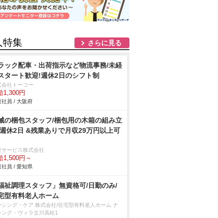
人特集
さらに見る
ラック配車・出荷指示など物流事務/未経
スタート歓迎!週休2日のシフト制
式会社トーコー
1,300円
社員 / 大阪府
械の梱包スタッフ/梱包用の木箱の組み立
/週休2日 &残業ありで月収29万円以上可
東サービス株式会社
1,500円～
社員 / 愛知県
福祉調理スタッフ」無資格可/日勤のみ/
宅型有料老人ホーム
ーシング・ケア 株式会社/住宅型有料老人ホーム ナ
シング・ヴィラ立川高松1