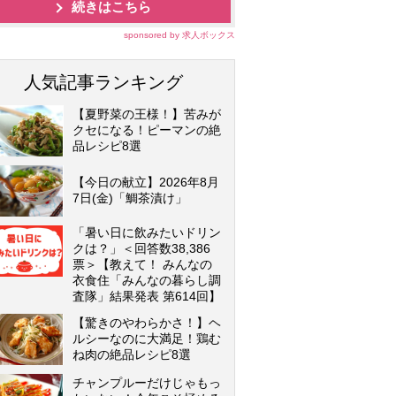
続きはこちら
sponsored by 求人ボックス
人気記事ランキング
【夏野菜の王様！】苦みが
クセになる！ピーマンの絶
品レシピ8選
【今日の献立】2026年8月
7日(金)「鯛茶漬け」
「暑い日に飲みたいドリン
クは？」＜回答数38,386
票＞【教えて！ みんなの
衣食住「みんなの暮らし調
査隊」結果発表 第614回】
【驚きのやわらかさ！】ヘ
ルシーなのに大満足！鶏む
ね肉の絶品レシピ8選
チャンプルーだけじゃもっ