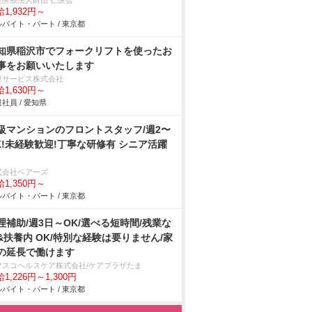
会医療法人財団 仁医会
1,932円～
バイト・パート / 東京都
知県稲沢市でフォークリフトを使ったお
事をお願いいたします
東サービス株式会社
1,630円～
社員 / 愛知県
級マンションのフロントスタッフ/週2〜
K!未経験歓迎!丁寧な研修有 シニア活躍
式会社ベアーズ
1,350円～
バイト・パート / 東京都
理補助/週3日～OK/選べる短時間/残業な
&扶養内 OK/特別な経験は要りません/家
の延長で働けます
フスコヘルスケア株式会社/ケアプラザたま
1,226円～1,300円
バイト・パート / 東京都