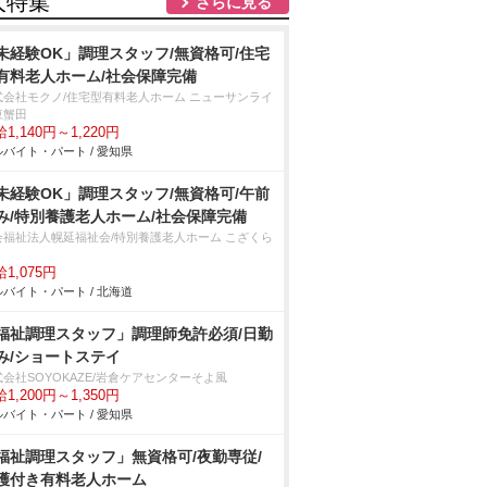
人特集
さらに見る
未経験OK」調理スタッフ/無資格可/住宅
有料老人ホーム/社会保障完備
式会社モクノ/住宅型有料老人ホーム ニューサンライ
東蟹田
1,140円～1,220円
バイト・パート / 愛知県
未経験OK」調理スタッフ/無資格可/午前
み/特別養護老人ホーム/社会保障完備
会福祉法人幌延福祉会/特別養護老人ホーム こざくら
1,075円
バイト・パート / 北海道
福祉調理スタッフ」調理師免許必須/日勤
み/ショートステイ
会社SOYOKAZE/岩倉ケアセンターそよ風
1,200円～1,350円
バイト・パート / 愛知県
福祉調理スタッフ」無資格可/夜勤専従/
護付き有料老人ホーム