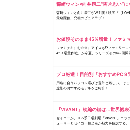
森崎ウィン×向井康二“両片思い”
森崎ウィンと向井康二がW主演！映画『（LOVE S
最速配信。究極のピュアラブ！
お値段そのまま45％増量！ファミ
ファミチキにお弁当にアイスも!?ファミリーマ
45％増量作戦」が今夏、シリーズ初の年2回開
プロ厳選！目的別「おすすめPC９
用途に合うパソコン選びは意外と難しい。そこ
途別のおすすめモデルをご紹介！
『VIVANT』続編の鍵は…世界観
セイコーが、TBS系日曜劇場『VIVANT』コ
ューサーとセイコー担当者が魅力を解説する。