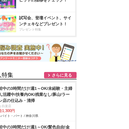
ヒットの推移をチェック！
試写会、登壇イベント、サイ
ンチェキなどプレゼント！
プレゼント特集
人特集
さらに見る
前中の3時間だけ!週1～OK/未経験・主婦
ん活躍中/扶養内OK/残業なし/豚山/ラー
ン店の仕込み・清掃
山 白楽店
1,300円
バイト・パート / 神奈川県
前中の3時間だけ!週1～OK/髪色自由!金