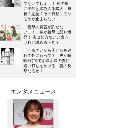
てないでしょ…！ 私の畑
に平然と踏み入る隣人…無
視？悪意？その行動にモヤ
モヤが止まらない
「義母の発言が許せな
い…！」嫁が義母に怒り爆
発！ 夫は仕方ないと言う
けれど諦めるべき？
「うるさいから子どもを連
れて外に行って？」夫が睡
眠3時間でボロボロの妻に
追い打ちをかける…妻の反
撃なるか？
エンタメニュース