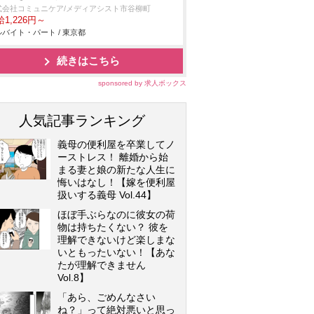
式会社コミュニケア/メディアシスト市谷柳町
1,226円～
バイト・パート / 東京都
続きはこちら
sponsored by 求人ボックス
人気記事ランキング
義母の便利屋を卒業してノ
ーストレス！ 離婚から始
まる妻と娘の新たな人生に
悔いはなし！【嫁を便利屋
扱いする義母 Vol.44】
ほぼ手ぶらなのに彼女の荷
物は持ちたくない？ 彼を
理解できないけど楽しまな
いともったいない！【あな
たが理解できません
Vol.8】
「あら、ごめんなさい
ね？」って絶対悪いと思っ