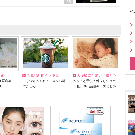
登
とめ
スタバ新作イッキ見せ！
天使級に可愛い子供たち
猫写真集…
いくつ知ってる？ スタバ新
ペットと子供の仲良しショッ
リ
作まとめ
ト他、SNS話題キッズまとめ