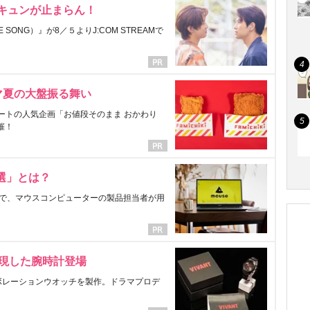
にキュンが止まらん！
ONG）』が8／５よりJ:COM STREAMで
マ夏の大盤振る舞い
ートの人気企画「お値段そのまま おかわり
催！
選」とは？
で、マウスコンピューターの製品担当者が用
表現した腕時計登場
ラボレーションウオッチを製作。ドラマプロデ