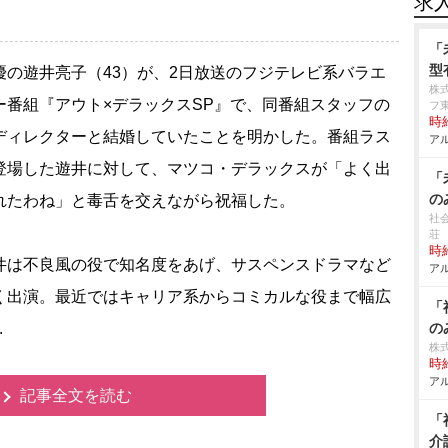
求
「
型
の遊井亮子（43）が、2日放送のフジテレビ系バラエ
株
ー番組『アウト×デラックスSP』で、同番組スタッフの
フ
時給
ディレクターと結婚していたことを明かした。番組ラス
アル
登場した遊井に対して、マツコ・デラックスが「よく出
「
の
れたわね」と毒舌を交えながら祝福した。
社
荘
時給
は不良風の役で知名度をあげ、サスペンスドラマなど
アル
く出演。最近ではキャリア系からコミカルな役まで幅広
「
.
の
株式
時給
アル
記事全文を読む
「
介