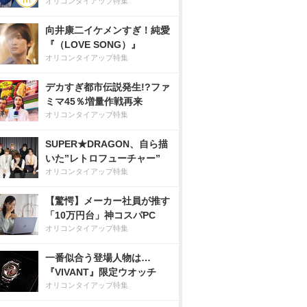
オリコンタイアップ特集
向井康二イケメンすぎ！純愛
『（LOVE SONG）』
オリコンタイアップ特集
デカすぎ都市伝説発生!?ファ
ミマ45％増量作戦再来
オリコンタイアップ特集
SUPER★DRAGON、自ら描
いた”レトロフューチャー”
オリコンタイアップ特集
【驚愕】メーカー社員が推す
「10万円台」神コスパPC
オリコンタイアップ特集
一番似合う登場人物は…
『VIVANT』限定ウオッチ
オリコンタイアップ特集