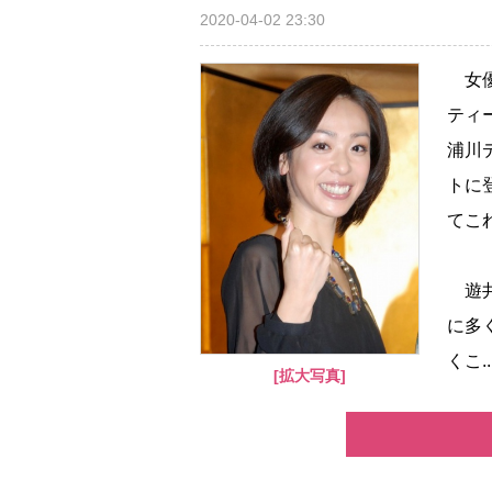
2020-04-02 23:30
女優
ティ
浦川
トに
てこ
遊井
に多
くこ..
[拡大写真]