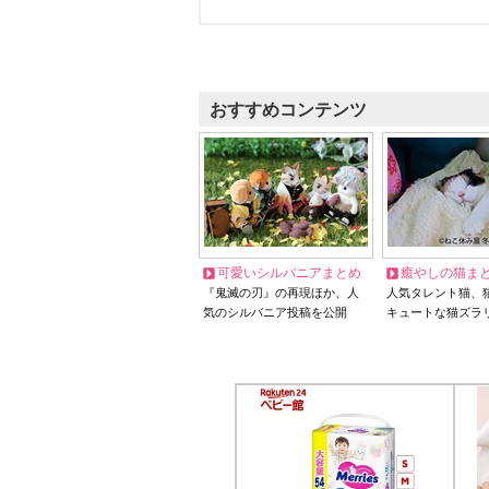
おすすめコンテンツ
可愛いシルバニアまとめ
癒やしの猫ま
『鬼滅の刃』の再現ほか、人
人気タレント猫、
気のシルバニア投稿を公開
キュートな猫ズラ