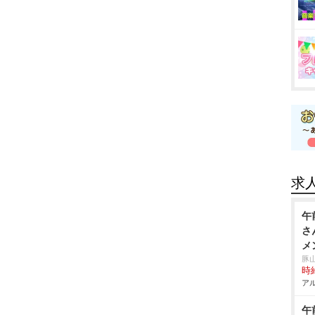
求
午
さ
メ
豚
時給
アル
午