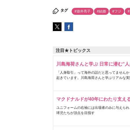
タグ
#遊井亮子
#結婚
#フジ
注目★トピックス
川島海荷さんと学ぶ 日常に潜む“人
「人身取引」って海外の話だと思ってませんか
起きています。川島海荷さんと学ぶリアルな実
マクドナルドが40年にわたり支え
ユニフォームの右袖には出場者のみに与えられ
球児たちが頂点を目指す