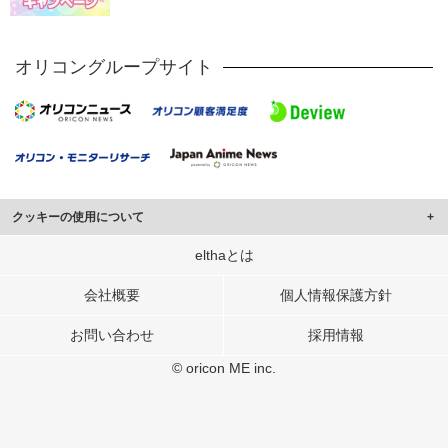
オリコングループサイト
クッキーの使用について
このサイトでは Cookie を使用して、ユーザーに合わせたコンテンツや広告の
elthaとは
表示、ソーシャル メディア機能の提供、広告の表示回数やクリック数の測定を
行っています。
会社概要
個人情報保護方針
また、ユーザーによるサイトの利用状況についても情報を収集し、ソーシャル
お問い合わせ
採用情報
メディアや広告配信、データ解析の各パートナーに提供しています。
各パートナーは、この情報とユーザーが各パートナーに提供した他の情報や、
© oricon ME inc.
ユーザーが各パートナーのサービスを使用したときに収集した他の情報を組み
合わせて使用することがあります。