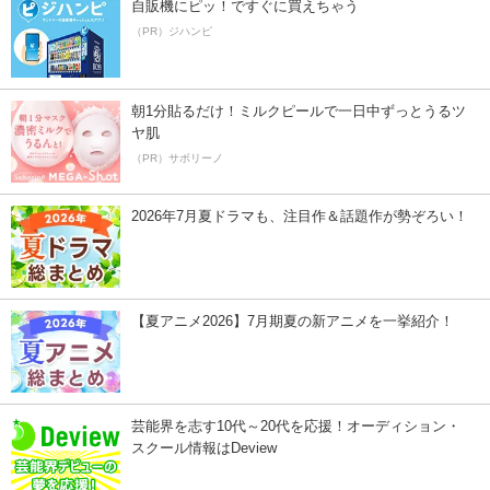
自販機にピッ！ですぐに買えちゃう
（PR）ジハンピ
朝1分貼るだけ！ミルクピールで一日中ずっとうるツ
ヤ肌
（PR）サボリーノ
2026年7月夏ドラマも、注目作＆話題作が勢ぞろい！
【夏アニメ2026】7月期夏の新アニメを一挙紹介！
芸能界を志す10代～20代を応援！オーディション・
スクール情報はDeview