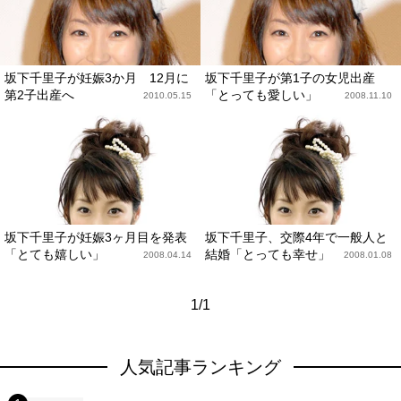
坂下千里子が妊娠3か月 12月に
坂下千里子が第1子の女児出産
第2子出産へ
「とっても愛しい」
2010.05.15
2008.11.10
坂下千里子が妊娠3ヶ月目を発表
坂下千里子、交際4年で一般人と
「とても嬉しい」
結婚「とっても幸せ」
2008.04.14
2008.01.08
1/1
人気記事ランキング