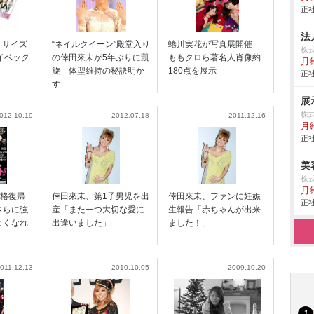
正社
法
ササイズ
“ネイルクイーン”殿堂入り
蜷川実花が写真展開催
株式
イベック
の倖田來未が5年ぶりに凱
ももクロら著名人肖像約
月
旋 体型維持の秘訣明か
180点を展示
正社
す
展
株
012.10.19
2012.07.18
2011.12.16
月
正社
美
株
月
”本格復帰
倖田來未、第1子男児を出
倖田來未、ファンに妊娠
正社
さらに強
産「また一つ大切な愛に
生報告「赤ちゃんが出来
よくなれ
出逢いました」
ました！」
011.12.13
2010.10.05
2009.10.20