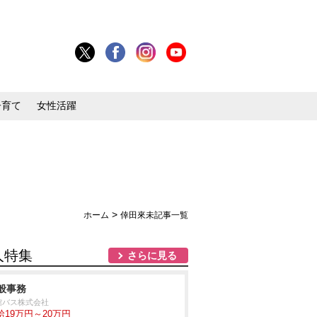
子育て
女性活躍
>
ホーム
倖田來未記事一覧
人特集
さらに見る
般事務
館バス株式会社
給19万円～20万円