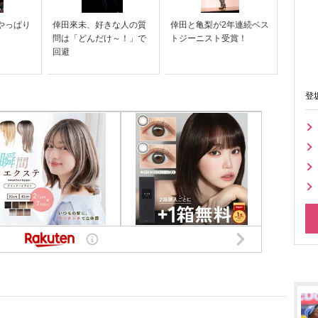
はやっぱり
倖田來未、好きな人の質
倖田と亀梨が2年連続ベス
問は「どんだけ～！」で
トジーニスト受賞！
回避
登