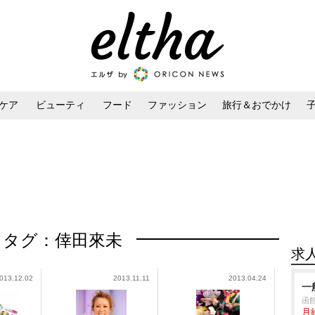
ケア
ビューティ
フード
ファッション
旅行＆おでかけ
ンケア
ダイエット・ボディケア
ヘアスタイル・ヘアアレンジ
タグ：倖田來未
求
013.12.02
2013.11.11
2013.04.24
一
函
月