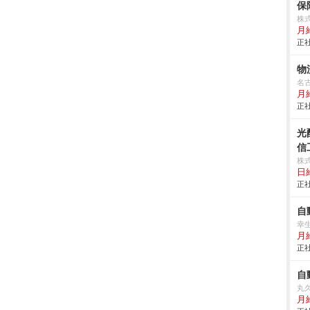
保
株
月
正社
物
名
月
正社
光
信
株式
日
正社
自
幸
月
正社
自
丸
月