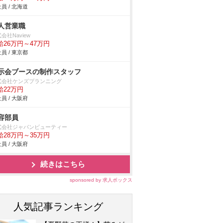
員 / 北海道
人営業職
会社Naview
給26万円～47万円
員 / 東京都
示会ブースの制作スタッフ
式会社ケンズプランニング
給22万円
員 / 大阪府
容部員
式会社ジャパンビューティー
給28万円～35万円
員 / 大阪府
続きはこちら
sponsored by 求人ボックス
人気記事ランキング