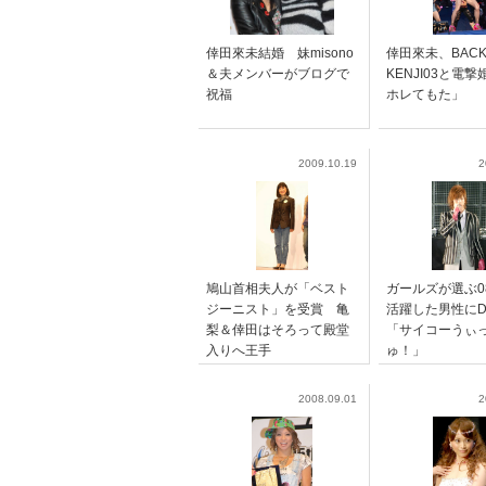
倖田來未結婚 妹misono
倖田來未、BACK
＆夫メンバーがブログで
KENJI03と電
祝福
ホレてもた」
2009.10.19
2
鳩山首相夫人が「ベスト
ガールズが選ぶ0
ジーニスト」を受賞 亀
活躍した男性にD
梨＆倖田はそろって殿堂
「サイコーうぃ
入りへ王手
ゅ！」
2008.09.01
2