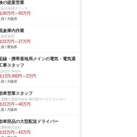
険の提案営業
式会社保研オフィス
給28万円～50万円
員 / 大阪府
流倉庫内作業
古屋営業所
給22万円～27万円
員 / 愛知県
配線・携帯基地局メインの電気・電気通
工事スタッフ
会社C-dream
給1万5,000円～2万円
員 / 大阪府
動車営業スタッフ
生電機工業株式会社 南大阪サービスセンター
給21万円～40万円
員 / 大阪府
動車部品の大型配送ドライバー
久運輸株式会社
給22万円～43万円