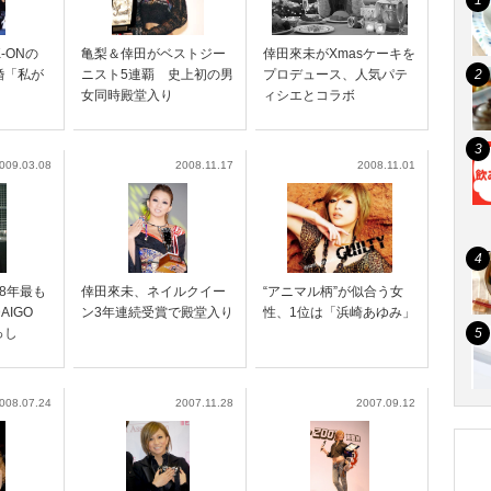
-ONの
亀梨＆倖田がベストジー
倖田來未がXmasケーキを
撃婚「私が
ニスト5連覇 史上初の男
プロデュース、人気パテ
女同時殿堂入り
ィシエとコラボ
009.03.08
2008.11.17
2008.11.01
8年最も
倖田來未、ネイルクイー
“アニマル柄”が似合う女
AIGO
ン3年連続受賞で殿堂入り
性、1位は「浜崎あゆみ」
っし
008.07.24
2007.11.28
2007.09.12