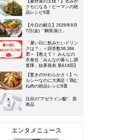
【夏野菜の王様！】苦みが
クセになる！ピーマンの絶
品レシピ8選
【今日の献立】2026年8月
7日(金)「鯛茶漬け」
「暑い日に飲みたいドリン
クは？」＜回答数38,386
票＞【教えて！ みんなの
衣食住「みんなの暮らし調
査隊」結果発表 第614回】
【驚きのやわらかさ！】ヘ
ルシーなのに大満足！鶏む
ね肉の絶品レシピ8選
注目の“アゼライン酸”、新
商品
エンタメニュース