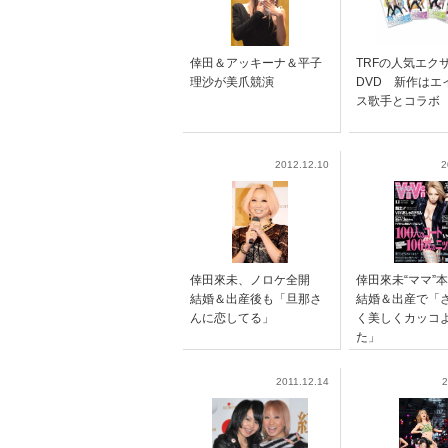
倖田＆アッキーナ＆平子
TRFの人気エク
理沙が美爪競演
DVD 新作はエ
ス歌手とコラボ
2012.12.10
2
倖田來未、ノロケ全開
倖田來未“ママ
結婚＆出産後も「旦那さ
結婚＆出産で「
んに恋してる」
く美しくカッコ
た」
2011.12.14
2