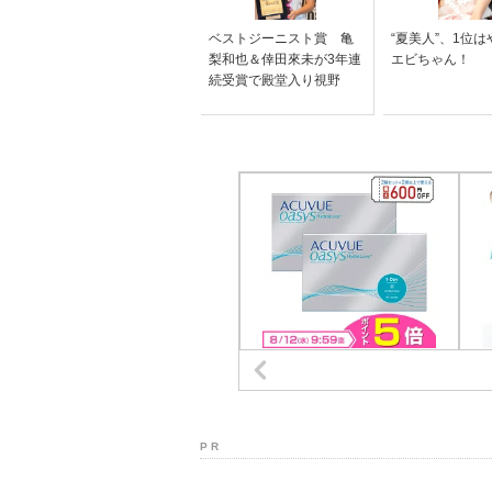
ベストジーニスト賞 亀
“夏美人”、1位
梨和也＆倖田來未が3年連
エビちゃん！
続受賞で殿堂入り視野
P R