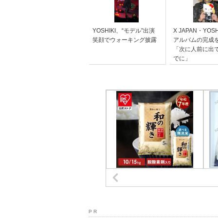
YOSHIKI、“モデル”出演
X JAPAN・YOS
笑顔でウォーキング披露
アルバムの完成
「次に人前に出
でに」
P R