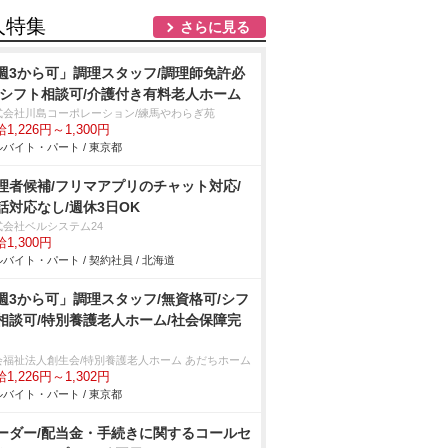
人特集
さらに見る
週3から可」調理スタッフ/調理師免許必
/シフト相談可/介護付き有料老人ホーム
式会社川島コーポレーション/練馬やわらぎ苑
1,226円～1,300円
バイト・パート / 東京都
理者候補/フリマアプリのチャット対応/
話対応なし/週休3日OK
式会社ベルシステム24
1,300円
バイト・パート / 契約社員 / 北海道
週3から可」調理スタッフ/無資格可/シフ
相談可/特別養護老人ホーム/社会保障完
会福祉法人創生会/特別養護老人ホーム あだちホーム
1,226円～1,302円
バイト・パート / 東京都
ーダー/配当金・手続きに関するコールセ