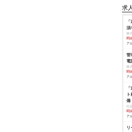
求
「
須
株
時給
アル
管
電
株
時給
アル
「
ト
備
社
時給
アル
リ