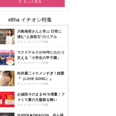
もっと見る
川島海荷さんと学ぶ 日常に
潜む“人身取引”のリアル
オリコンタイアップ特集
マクドナルドが40年にわたり
支える「小学生の甲子園」
オリコンタイアップ特集
向井康二イケメンすぎ！純愛
『（LOVE SONG）』
オリコンタイアップ特集
お値段そのまま45％増量！フ
ァミマ夏の大盤振る舞い
オリコンタイアップ特集
SUPER★DRAGON、自ら描