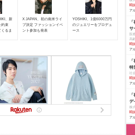
株
時給
アル
HIKI、新
X JAPAN、初の南米ライ
YOSHIKI、1億6000万円
「
を約束
ブ決定 ファッションイベ
のジュエリーをプロデュ
サ
てくるま
ント参加も発表
ース
医
高
時給
アル
「
特
社
時給
アル
「
デ
株
時給
アル