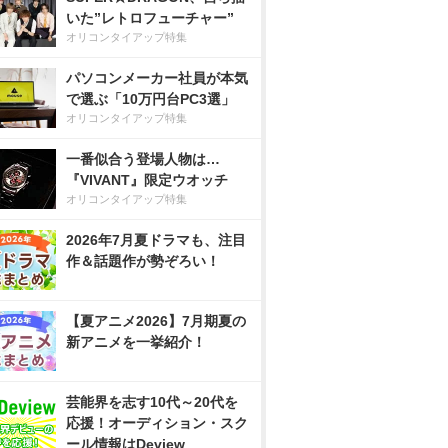
いた”レトロフューチャー”
オリコンタイアップ特集
パソコンメーカー社員が本気
で選ぶ「10万円台PC3選」
オリコンタイアップ特集
一番似合う登場人物は…
『VIVANT』限定ウオッチ
オリコンタイアップ特集
2026年7月夏ドラマも、注目
作＆話題作が勢ぞろい！
【夏アニメ2026】7月期夏の
新アニメを一挙紹介！
芸能界を志す10代～20代を
応援！オーディション・スク
ール情報はDeview