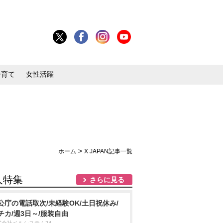
子育て
女性活躍
>
ホーム
X JAPAN記事一覧
人特集
さらに見る
公庁の電話取次/未経験OK/土日祝休み/
チカ/週3日～/服装自由