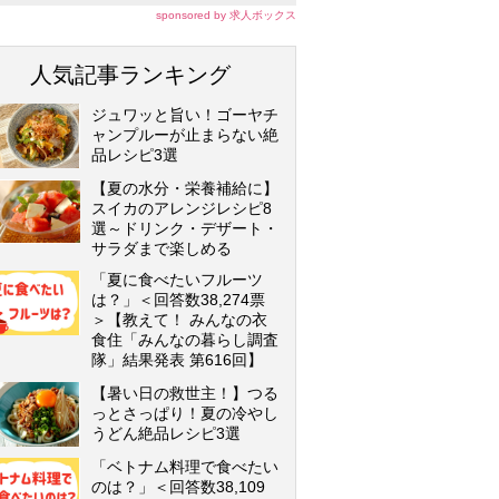
sponsored by 求人ボックス
人気記事ランキング
ジュワッと旨い！ゴーヤチ
ャンプルーが止まらない絶
品レシピ3選
【夏の水分・栄養補給に】
スイカのアレンジレシピ8
選～ドリンク・デザート・
サラダまで楽しめる
「夏に食べたいフルーツ
は？」＜回答数38,274票
＞【教えて！ みんなの衣
食住「みんなの暮らし調査
隊」結果発表 第616回】
【暑い日の救世主！】つる
っとさっぱり！夏の冷やし
うどん絶品レシピ3選
「ベトナム料理で食べたい
のは？」＜回答数38,109