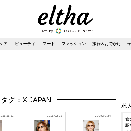
ケア
ビューティ
フード
ファッション
旅行＆おでかけ
ンケア
ダイエット・ボディケア
ヘアスタイル・ヘアアレンジ
タグ：X JAPAN
求
2011.11.11
2011.02.23
2008.09.24
官
駅