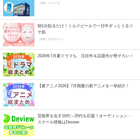
（PR）ジハンピ
朝1分貼るだけ！ミルクピールで一日中ずっとうるツ
ヤ肌
（PR）サボリーノ
2026年7月夏ドラマも、注目作＆話題作が勢ぞろい！
【夏アニメ2026】7月期夏の新アニメを一挙紹介！
芸能界を志す10代～20代を応援！オーディション・
スクール情報はDeview