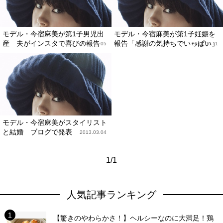
モデル・今宿麻美が第1子男児出
モデル・今宿麻美が第1子妊娠を
産 夫がインスタで喜びの報告
報告「感謝の気持ちでいっぱい」
2014.11.05
2014.06.11
モデル・今宿麻美がスタイリスト
と結婚 ブログで発表
2013.03.04
1/1
人気記事ランキング
【驚きのやわらかさ！】ヘルシーなのに大満足！鶏