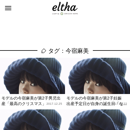
タグ：今宿麻美
モデルの今宿麻美が第2子男児出
モデルの今宿麻美が第2子妊娠
産「最高のクリスマス」
出産予定日が自身の誕生日「な...
2017.12.25
2017.08.22