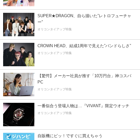
SUPER★DRAGON、自ら描いた”レトロフューチャ
ー”
オリコンタイアップ特集
CROWN HEAD、結成1周年で見えた”バンドらしさ”
オリコンタイアップ特集
【驚愕】メーカー社員が推す「10万円台」神コスパ
PC
オリコンタイアップ特集
一番似合う登場人物は…『VIVANT』限定ウオッチ
オリコンタイアップ特集
自販機にピッ！ですぐに買えちゃう