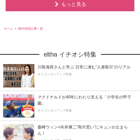
もっと見る
ホーム
陣内智則記事一覧
eltha イチオシ特集
川島海荷さんと学ぶ 日常に潜む“人身取引”のリアル
オリコンタイアップ特集
マクドナルドが40年にわたり支える「小学生の甲子
園」
オリコンタイアップ特集
森崎ウィン×向井康二“両片思い”にキュンが止まら
ん！