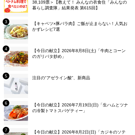
38,109票＞【教えて！ みんなの衣食住「みんなの
暮らし調査隊」結果発表 第615回】
【キャベツ×豚バラ肉】ご飯が止まらない！人気お
かずレシピ7選
【今日の献立】2026年8月8日(土)「牛肉とコーン
のガリバタ炒め」
注目の“アゼライン酸”、新商品
【今日の献立】2026年7月19日(日)「生ハムとツナ
の冷製トマトスパゲティー」
【今日の献立】2026年8月2日(日)「カジキのソテ