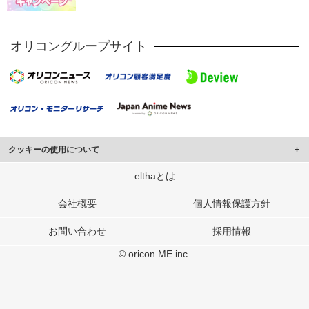
オリコングループサイト
クッキーの使用について
このサイトでは Cookie を使用して、ユーザーに合わせたコンテンツや広告の
elthaとは
表示、ソーシャル メディア機能の提供、広告の表示回数やクリック数の測定を
行っています。
会社概要
個人情報保護方針
また、ユーザーによるサイトの利用状況についても情報を収集し、ソーシャル
お問い合わせ
採用情報
メディアや広告配信、データ解析の各パートナーに提供しています。
各パートナーは、この情報とユーザーが各パートナーに提供した他の情報や、
© oricon ME inc.
ユーザーが各パートナーのサービスを使用したときに収集した他の情報を組み
合わせて使用することがあります。