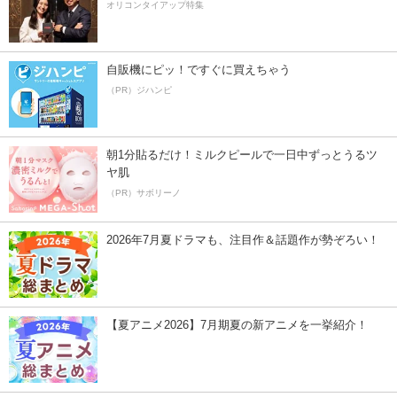
オリコンタイアップ特集
自販機にピッ！ですぐに買えちゃう
（PR）ジハンピ
朝1分貼るだけ！ミルクピールで一日中ずっとうるツ
ヤ肌
（PR）サボリーノ
2026年7月夏ドラマも、注目作＆話題作が勢ぞろい！
【夏アニメ2026】7月期夏の新アニメを一挙紹介！