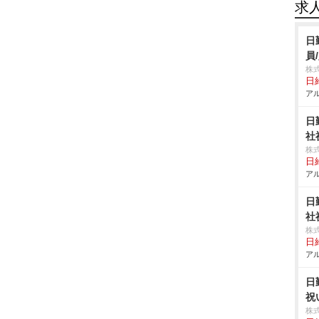
求
日
員
株
日給
アル
日
社
株
日給
アル
日
社
株
日給
アル
日
祝
株