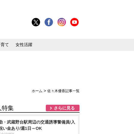
子育て
女性活躍
>
ホーム
佐々木優香記事一覧
人特集
さらに見る
勤・武蔵野台駅周辺の交通誘導警備員/入
祝い金あり/週1日～OK