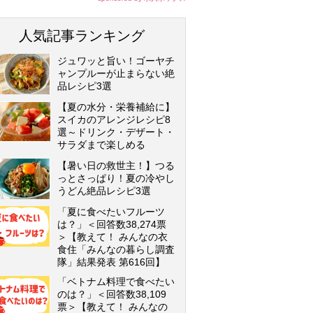
人気記事ランキング
ジュワッと旨い！ゴーヤチ
ャンプルーが止まらない絶
品レシピ3選
【夏の水分・栄養補給に】
スイカのアレンジレシピ8
選～ドリンク・デザート・
サラダまで楽しめる
【暑い日の救世主！】つる
っとさっぱり！夏の冷やし
うどん絶品レシピ3選
「夏に食べたいフルーツ
は？」＜回答数38,274票
＞【教えて！ みんなの衣
食住「みんなの暮らし調査
隊」結果発表 第616回】
「ベトナム料理で食べたい
のは？」＜回答数38,109
票＞【教えて！ みんなの