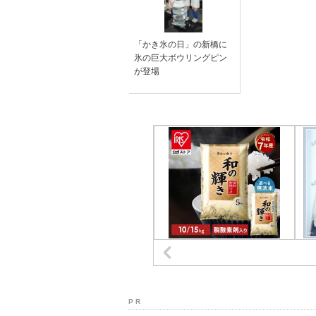
「かき氷の日」の新橋に
氷の巨大ボウリングピン
が登場
P R