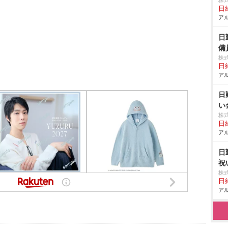
株
日給
アル
日
備
株
日給
アル
日
い
株
日給
アル
日
祝
株
日給
アル