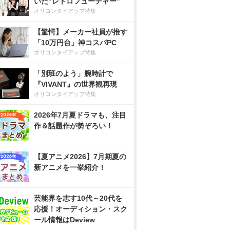
いた”レトロフューチャー”
オリコンタイアップ特集
【驚愕】メーカー社員が推す
「10万円台」神コスパPC
オリコンタイアップ特集
「別班のよう」腕時計で
『VIVANT』の世界観再現
オリコンタイアップ特集
2026年7月夏ドラマも、注目
作＆話題作が勢ぞろい！
【夏アニメ2026】7月期夏の
新アニメを一挙紹介！
芸能界を志す10代～20代を
応援！オーディション・スク
ール情報はDeview