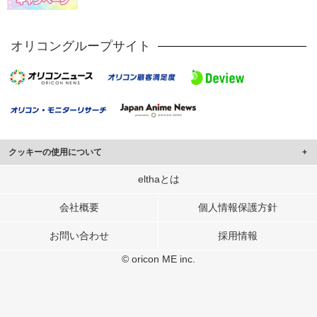
オリコングループサイト
クッキーの使用について
このサイトでは Cookie を使用して、ユーザーに合わせたコンテンツや広告の
elthaとは
表示、ソーシャル メディア機能の提供、広告の表示回数やクリック数の測定を
行っています。
会社概要
個人情報保護方針
また、ユーザーによるサイトの利用状況についても情報を収集し、ソーシャル
お問い合わせ
採用情報
メディアや広告配信、データ解析の各パートナーに提供しています。
各パートナーは、この情報とユーザーが各パートナーに提供した他の情報や、
© oricon ME inc.
ユーザーが各パートナーのサービスを使用したときに収集した他の情報を組み
合わせて使用することがあります。