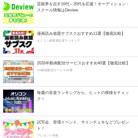
芸能界を志す10代～20代を応援！オーディション・
スクール情報はDeview
漫画読み放題サブスクおすすめ11選【徹底比較】
オリコン顧客満足度ランキング
2026年動画配信サービスおすすめ40選【徹底比較】
CS動画配信サービス20選
毎週の音楽ランキングから、ヒットの推移をチェッ
ク！
試写会、登壇イベント、サインチェキなどプレゼン
ト！
プレゼント特集