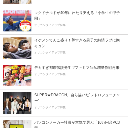
マクドナルドが40年にわたり支える「小学生の甲子
園」
オリコンタイアップ特集
イケメンてんこ盛り！尊すぎる男子の純情ラブに胸
キュン
オリコンタイアップ特集
デカすぎ都市伝説発生!?ファミマ45％増量作戦再来
オリコンタイアップ特集
SUPER★DRAGON、自ら描いた”レトロフューチャ
ー”
オリコンタイアップ特集
パソコンメーカー社員が本気で選ぶ「10万円台PC3