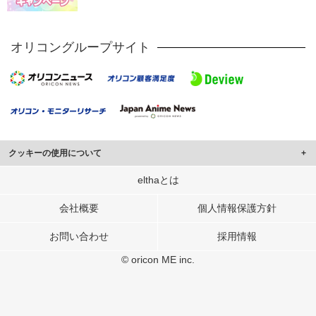
オリコングループサイト
クッキーの使用について
このサイトでは Cookie を使用して、ユーザーに合わせたコンテンツや広告の
elthaとは
表示、ソーシャル メディア機能の提供、広告の表示回数やクリック数の測定を
行っています。
会社概要
個人情報保護方針
また、ユーザーによるサイトの利用状況についても情報を収集し、ソーシャル
お問い合わせ
採用情報
メディアや広告配信、データ解析の各パートナーに提供しています。
各パートナーは、この情報とユーザーが各パートナーに提供した他の情報や、
© oricon ME inc.
ユーザーが各パートナーのサービスを使用したときに収集した他の情報を組み
合わせて使用することがあります。