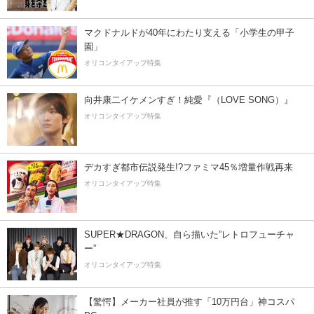
マクドナルドが40年にわたり支える「小学生の甲子
園」
オリコンタイアップ特集
向井康二イケメンすぎ！純愛『（LOVE SONG）』
オリコンタイアップ特集
デカすぎ都市伝説発生!?ファミマ45％増量作戦再来
オリコンタイアップ特集
SUPER★DRAGON、自ら描いた”レトロフューチャ
ー”
オリコンタイアップ特集
【驚愕】メーカー社員が推す「10万円台」神コスパ