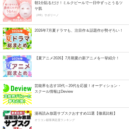
朝1分貼るだけ！ミルクピールで一日中ずっとうるツ
ヤ肌
（PR）サボリーノ
2026年7月夏ドラマも、注目作＆話題作が勢ぞろい！
【夏アニメ2026】7月期夏の新アニメを一挙紹介！
芸能界を志す10代～20代を応援！オーディション・
スクール情報はDeview
漫画読み放題サブスクおすすめ11選【徹底比較】
オリコン顧客満足度ランキング