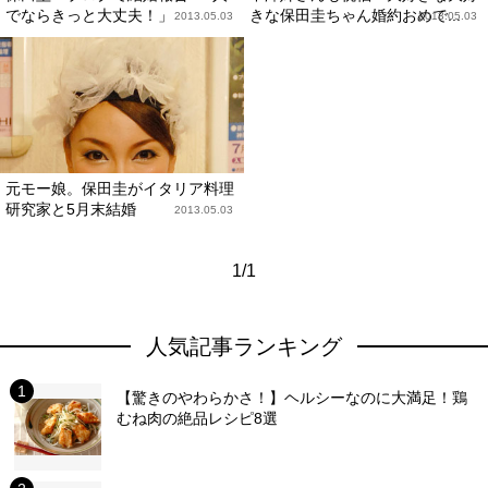
でならきっと大丈夫！」
きな保田圭ちゃん婚約おめで...
2013.05.03
2013.05.03
元モー娘。保田圭がイタリア料理
研究家と5月末結婚
2013.05.03
1/1
人気記事ランキング
【驚きのやわらかさ！】ヘルシーなのに大満足！鶏
むね肉の絶品レシピ8選