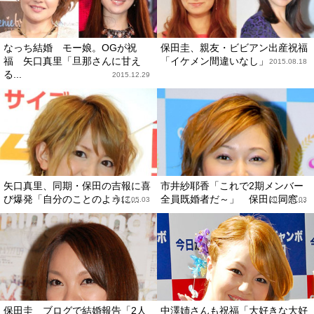
なっち結婚 モー娘。OGが祝
保田圭、親友・ビビアン出産祝福
福 矢口真里「旦那さんに甘え
「イケメン間違いなし」
2015.08.18
る...
2015.12.29
矢口真里、同期・保田の吉報に喜
市井紗耶香「これで2期メンバー
び爆発「自分のことのように...
全員既婚者だ～」 保田に同窓...
2013.05.03
2013.05.03
保田圭 ブログで結婚報告「2人
中澤姉さんも祝福「大好きな大好