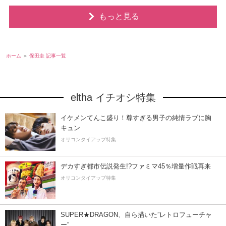
もっと見る
ホーム
保田圭 記事一覧
eltha イチオシ特集
イケメンてんこ盛り！尊すぎる男子の純情ラブに胸
キュン
オリコンタイアップ特集
デカすぎ都市伝説発生!?ファミマ45％増量作戦再来
オリコンタイアップ特集
SUPER★DRAGON、自ら描いた”レトロフューチャ
ー”