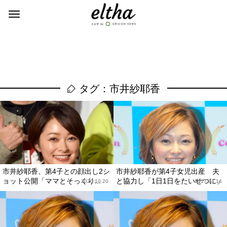
タグ：市井紗耶香
市井紗耶香、第4子との顔出し2シ
市井紗耶香が第4子女児出産 夫
ョット公開「ママとそっくり...
と協力し「1日1日をたいせつに」
2020.10.20
2017.04.14