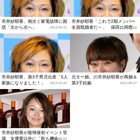
市井紗耶香、相次ぐ家電故障に困
市井紗耶香「これで2期メンバー
惑「次から次へ」
全員既婚者だ～」 保田に同窓...
2013.09.15
2013.05.03
市井紗耶香、第3子男児出産「5人
元モー娘。の市井紗耶香が再婚＆
家族になりました！」
第3子妊娠
2013.03.25
2012.08.27
市井紗耶香が復帰後初イベント登
場 女優業以外に「歌も機会...
2009.09.03