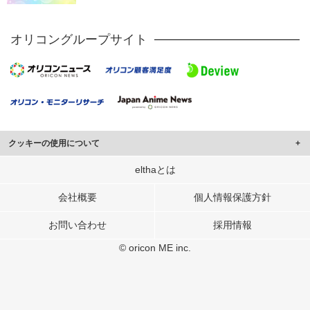
オリコングループサイト
クッキーの使用について
このサイトでは Cookie を使用して、ユーザーに合わせたコンテンツや広告の
elthaとは
表示、ソーシャル メディア機能の提供、広告の表示回数やクリック数の測定を
行っています。
会社概要
個人情報保護方針
また、ユーザーによるサイトの利用状況についても情報を収集し、ソーシャル
お問い合わせ
採用情報
メディアや広告配信、データ解析の各パートナーに提供しています。
各パートナーは、この情報とユーザーが各パートナーに提供した他の情報や、
© oricon ME inc.
ユーザーが各パートナーのサービスを使用したときに収集した他の情報を組み
合わせて使用することがあります。