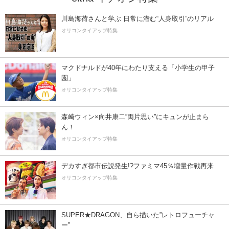
川島海荷さんと学ぶ 日常に潜む“人身取引”のリアル
オリコンタイアップ特集
マクドナルドが40年にわたり支える「小学生の甲子
園」
オリコンタイアップ特集
森崎ウィン×向井康二“両片思い”にキュンが止まら
ん！
オリコンタイアップ特集
デカすぎ都市伝説発生!?ファミマ45％増量作戦再来
オリコンタイアップ特集
SUPER★DRAGON、自ら描いた”レトロフューチャ
ー”