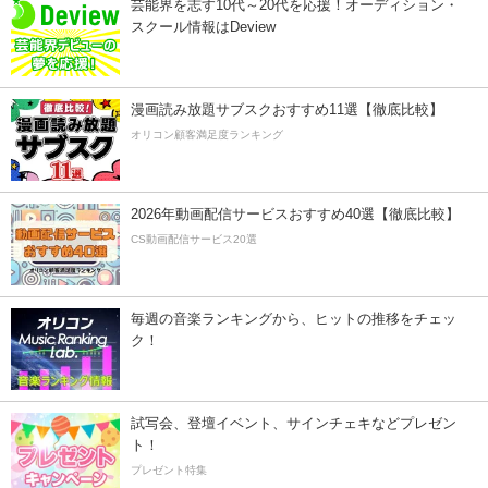
芸能界を志す10代～20代を応援！オーディション・
スクール情報はDeview
漫画読み放題サブスクおすすめ11選【徹底比較】
オリコン顧客満足度ランキング
2026年動画配信サービスおすすめ40選【徹底比較】
CS動画配信サービス20選
毎週の音楽ランキングから、ヒットの推移をチェッ
ク！
試写会、登壇イベント、サインチェキなどプレゼン
ト！
プレゼント特集