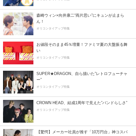
森崎ウィン×向井康二“両片思い”にキュンが止まら
ん！
オリコンタイアップ特集
お値段そのまま45％増量！ファミマ夏の大盤振る舞
い
オリコンタイアップ特集
SUPER★DRAGON、自ら描いた”レトロフューチャ
ー”
オリコンタイアップ特集
CROWN HEAD、結成1周年で見えた”バンドらしさ”
オリコンタイアップ特集
【驚愕】メーカー社員が推す「10万円台」神コスパ