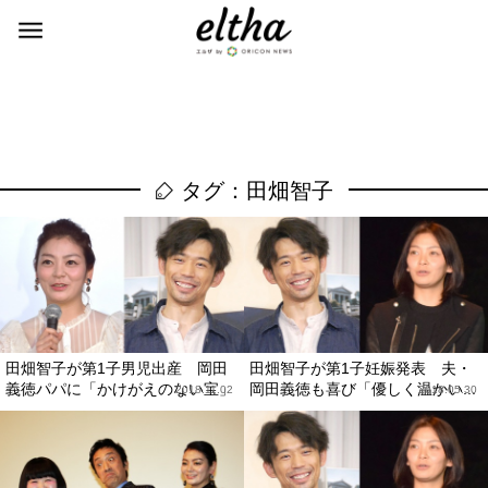
タグ：田畑智子
田畑智子が第1子男児出産 岡田
田畑智子が第1子妊娠発表 夫・
義徳パパに「かけがえのない宝」
岡田義徳も喜び「優しく温かい...
2018.11.02
2018.05.30