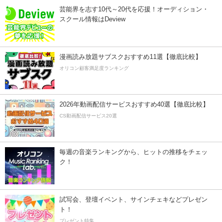
芸能界を志す10代～20代を応援！オーディション・
スクール情報はDeview
漫画読み放題サブスクおすすめ11選【徹底比較】
オリコン顧客満足度ランキング
2026年動画配信サービスおすすめ40選【徹底比較】
CS動画配信サービス20選
毎週の音楽ランキングから、ヒットの推移をチェッ
ク！
試写会、登壇イベント、サインチェキなどプレゼン
ト！
プレゼント特集