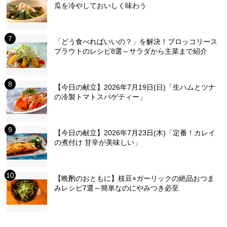
瓜を冷やしておいしく味わう
「どう食べればいいの？」を解決！ブロッコリース
プラウトのレシピ8選～サラダから主菜まで紹介
【今日の献立】2026年7月19日(日)「生ハムとツナ
の冷製トマトスパゲティー」
【今日の献立】2026年7月23日(木)「定番！カレイ
の煮付け 甘辛が美味しい」
【晩酌のおともに】枝豆×ガーリックの絶品おつま
みレシピ7選～簡単なのにやみつき必至