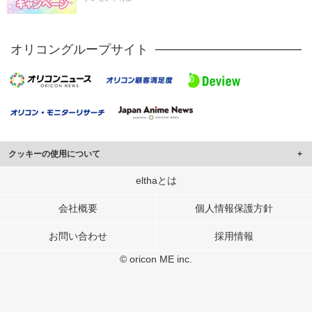
オリコングループサイト
クッキーの使用について
このサイトでは Cookie を使用して、ユーザーに合わせたコンテンツや広告の
elthaとは
表示、ソーシャル メディア機能の提供、広告の表示回数やクリック数の測定を
行っています。
会社概要
個人情報保護方針
また、ユーザーによるサイトの利用状況についても情報を収集し、ソーシャル
お問い合わせ
採用情報
メディアや広告配信、データ解析の各パートナーに提供しています。
各パートナーは、この情報とユーザーが各パートナーに提供した他の情報や、
© oricon ME inc.
ユーザーが各パートナーのサービスを使用したときに収集した他の情報を組み
合わせて使用することがあります。