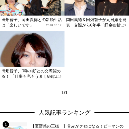
田畑智子、岡田義徳との新婚生活
岡田義徳＆田畑智子が元日婚を発
は「楽しいです」
表 交際から6年半「紆余曲折...
2018.03.17
2018.01.09
田畑智子、“噂の彼”との交際認め
る！ 「仕事も恋もうまくいけ...
2011.11.16
1/1
人気記事ランキング
【夏野菜の王様！】苦みがクセになる！ピーマンの