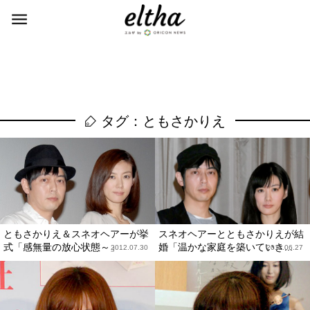
タグ：ともさかりえ
ともさかりえ＆スネオヘアーが挙
スネオヘアーとともさかりえが結
式「感無量の放心状態～」
婚「温かな家庭を築いていき...
2012.07.30
2011.06.27