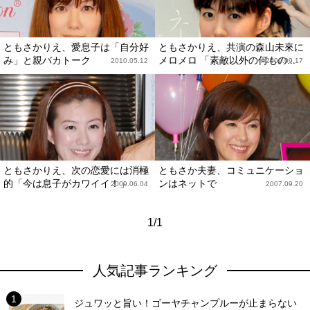
ともさかりえ、愛息子は「自分好
ともさかりえ、共演の森山未來に
み」と親バカトーク
メロメロ 「素敵以外の何もの...
2010.05.12
2009.09.17
ともさかりえ、次の恋愛には消極
ともさか夫妻、コミュニケーショ
的「今は息子がカワイイ！」
ンはネットで
2009.06.04
2007.09.20
1/1
人気記事ランキング
ジュワッと旨い！ゴーヤチャンプルーが止まらない