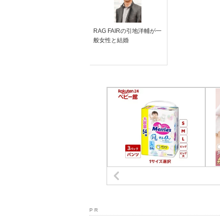
RAG FAIRの引地洋輔が一
般女性と結婚
P R