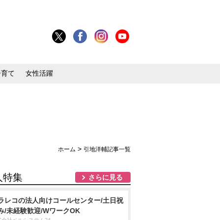
子育て
女性活躍
>
ホーム
引地洋輔記事一覧
人特集
さらに見る
ラレコの法人向けコールセンター/土日祝
み/未経験歓迎/WワークOK