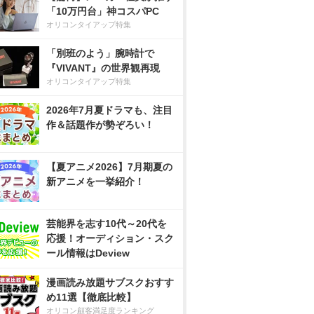
「10万円台」神コスパPC
オリコンタイアップ特集
「別班のよう」腕時計で
『VIVANT』の世界観再現
オリコンタイアップ特集
2026年7月夏ドラマも、注目
作＆話題作が勢ぞろい！
【夏アニメ2026】7月期夏の
新アニメを一挙紹介！
芸能界を志す10代～20代を
応援！オーディション・スク
ール情報はDeview
漫画読み放題サブスクおすす
め11選【徹底比較】
オリコン顧客満足度ランキング