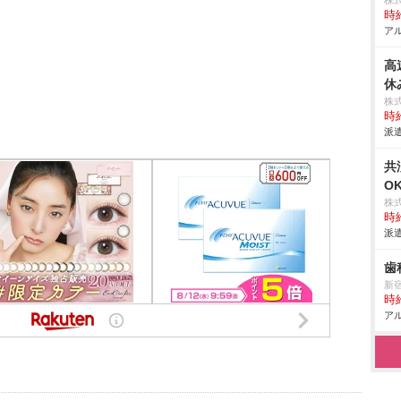
株
時給
アル
高
休
株
時給
派遣
共
O
株
時給
派遣
歯
新
時給
アル