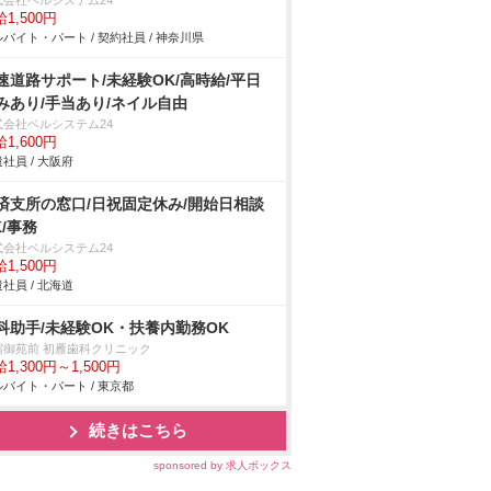
式会社ベルシステム24
1,500円
バイト・パート / 契約社員 / 神奈川県
速道路サポート/未経験OK/高時給/平日
みあり/手当あり/ネイル自由
式会社ベルシステム24
1,600円
社員 / 大阪府
済支所の窓口/日祝固定休み/開始日相談
K/事務
式会社ベルシステム24
1,500円
社員 / 北海道
科助手/未経験OK・扶養内勤務OK
宿御苑前 初雁歯科クリニック
1,300円～1,500円
バイト・パート / 東京都
続きはこちら
sponsored by 求人ボックス