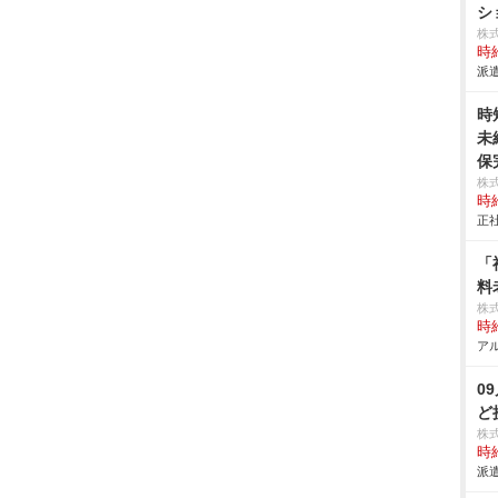
シ
株
時給
派遣
時
未
保
株
時給
正社
「
料
株
時給
アル
0
ど
株
時給
派遣