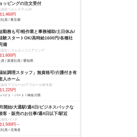
ョッピングの注文受付
式会社ベルシステム24
1,460円
社員 / 東京都
短勤務も可/軽作業と事務補助/土日休み/
経験スタートOK/高時給1600円/各種社
完備
式会社シスムエンジニアリング
1,600円
員 / 派遣社員 / 愛知県
福祉調理スタッフ」無資格可/介護付き有
老人ホーム
式会社アプルール/アプルール材木座
1,225円
バイト・パート / 神奈川県
9月開始/大通駅/週4日/ビジネスバックな
接客・販売のお仕事/週4日以下/駅近
式会社パソナ
1,500円～
社員 / 北海道