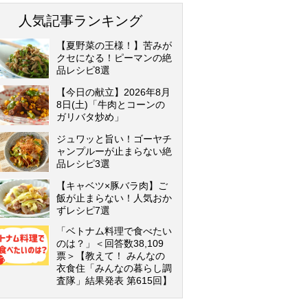
人気記事ランキング
【夏野菜の王様！】苦みが
クセになる！ピーマンの絶
品レシピ8選
【今日の献立】2026年8月
8日(土)「牛肉とコーンの
ガリバタ炒め」
ジュワッと旨い！ゴーヤチ
ャンプルーが止まらない絶
品レシピ3選
【キャベツ×豚バラ肉】ご
飯が止まらない！人気おか
ずレシピ7選
「ベトナム料理で食べたい
のは？」＜回答数38,109
票＞【教えて！ みんなの
衣食住「みんなの暮らし調
査隊」結果発表 第615回】