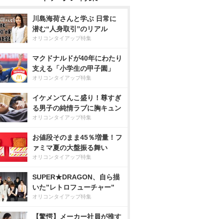
川島海荷さんと学ぶ 日常に
潜む“人身取引”のリアル
オリコンタイアップ特集
マクドナルドが40年にわたり
支える「小学生の甲子園」
オリコンタイアップ特集
イケメンてんこ盛り！尊すぎ
る男子の純情ラブに胸キュン
オリコンタイアップ特集
お値段そのまま45％増量！フ
ァミマ夏の大盤振る舞い
オリコンタイアップ特集
SUPER★DRAGON、自ら描
いた”レトロフューチャー”
オリコンタイアップ特集
【驚愕】メーカー社員が推す