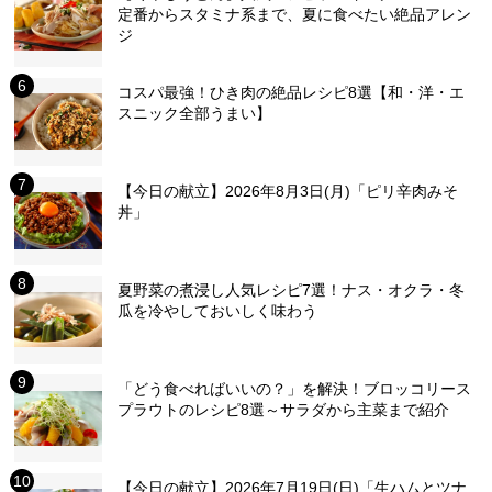
定番からスタミナ系まで、夏に食べたい絶品アレン
ジ
コスパ最強！ひき肉の絶品レシピ8選【和・洋・エ
スニック全部うまい】
【今日の献立】2026年8月3日(月)「ピリ辛肉みそ
丼」
夏野菜の煮浸し人気レシピ7選！ナス・オクラ・冬
瓜を冷やしておいしく味わう
「どう食べればいいの？」を解決！ブロッコリース
プラウトのレシピ8選～サラダから主菜まで紹介
【今日の献立】2026年7月19日(日)「生ハムとツナ