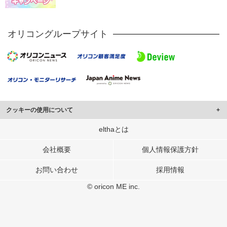
オリコングループサイト
クッキーの使用について
このサイトでは Cookie を使用して、ユーザーに合わせたコンテンツや広告の
elthaとは
表示、ソーシャル メディア機能の提供、広告の表示回数やクリック数の測定を
行っています。
会社概要
個人情報保護方針
また、ユーザーによるサイトの利用状況についても情報を収集し、ソーシャル
お問い合わせ
採用情報
メディアや広告配信、データ解析の各パートナーに提供しています。
各パートナーは、この情報とユーザーが各パートナーに提供した他の情報や、
© oricon ME inc.
ユーザーが各パートナーのサービスを使用したときに収集した他の情報を組み
合わせて使用することがあります。