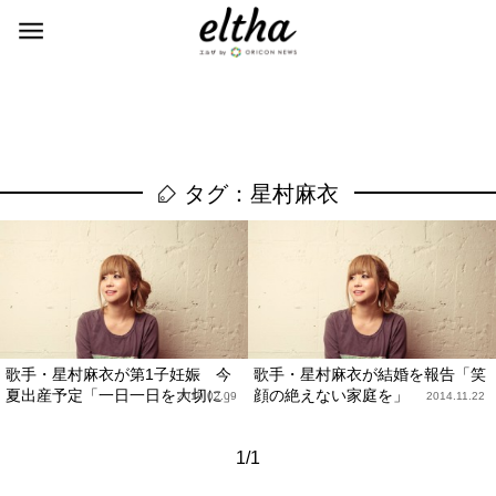
タグ：星村麻衣
歌手・星村麻衣が第1子妊娠 今
歌手・星村麻衣が結婚を報告「笑
夏出産予定「一日一日を大切に」
顔の絶えない家庭を」
2019.02.09
2014.11.22
1/1