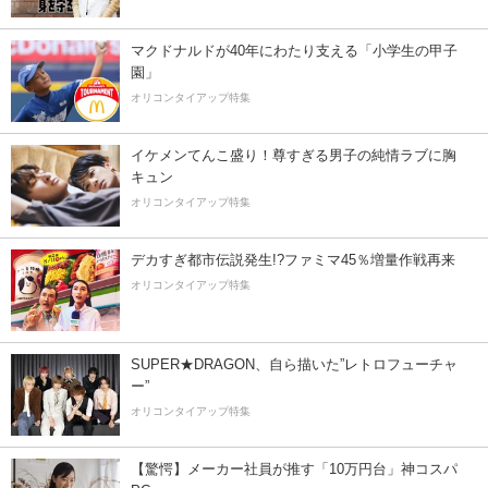
マクドナルドが40年にわたり支える「小学生の甲子
園」
オリコンタイアップ特集
イケメンてんこ盛り！尊すぎる男子の純情ラブに胸
キュン
オリコンタイアップ特集
デカすぎ都市伝説発生!?ファミマ45％増量作戦再来
オリコンタイアップ特集
SUPER★DRAGON、自ら描いた”レトロフューチャ
ー”
オリコンタイアップ特集
【驚愕】メーカー社員が推す「10万円台」神コスパ