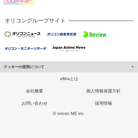
オリコングループサイト
クッキーの使用について
このサイトでは Cookie を使用して、ユーザーに合わせたコンテンツや広告の
elthaとは
表示、ソーシャル メディア機能の提供、広告の表示回数やクリック数の測定を
行っています。
会社概要
個人情報保護方針
また、ユーザーによるサイトの利用状況についても情報を収集し、ソーシャル
お問い合わせ
採用情報
メディアや広告配信、データ解析の各パートナーに提供しています。
各パートナーは、この情報とユーザーが各パートナーに提供した他の情報や、
© oricon ME inc.
ユーザーが各パートナーのサービスを使用したときに収集した他の情報を組み
合わせて使用することがあります。