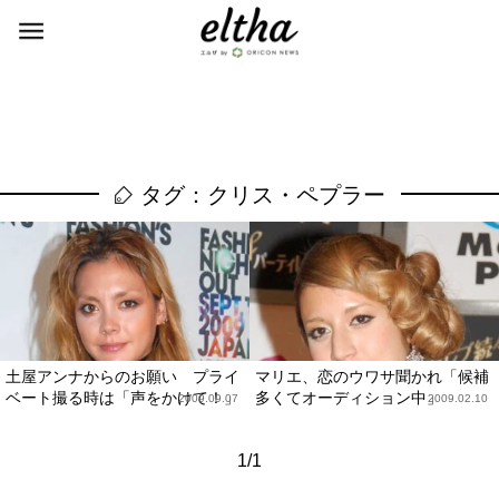
タグ：クリス・ペプラー
土屋アンナからのお願い プライ
マリエ、恋のウワサ聞かれ「候補
ベート撮る時は「声をかけて！」
多くてオーディション中」
2009.09.07
2009.02.10
1/1