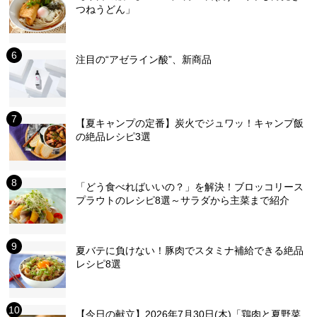
つねうどん」
注目の“アゼライン酸”、新商品
【夏キャンプの定番】炭火でジュワッ！キャンプ飯
の絶品レシピ3選
「どう食べればいいの？」を解決！ブロッコリース
プラウトのレシピ8選～サラダから主菜まで紹介
夏バテに負けない！豚肉でスタミナ補給できる絶品
レシピ8選
【今日の献立】2026年7月30日(木)「鶏肉と夏野菜