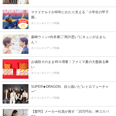
マクドナルドが40年にわたり支える「小学生の甲子
園」
オリコンタイアップ特集
森崎ウィン×向井康二“両片思い”にキュンが止まら
ん！
オリコンタイアップ特集
お値段そのまま45％増量！ファミマ夏の大盤振る舞
い
オリコンタイアップ特集
SUPER★DRAGON、自ら描いた”レトロフューチャ
ー”
オリコンタイアップ特集
【驚愕】メーカー社員が推す「10万円台」神コスパ