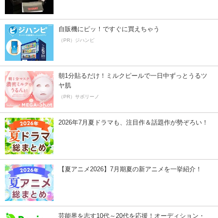
自販機にピッ！ですぐに買えちゃう
（PR）ジハンピ
朝1分貼るだけ！ミルクピールで一日中ずっとうるツ
ヤ肌
（PR）サボリーノ
2026年7月夏ドラマも、注目作＆話題作が勢ぞろい！
【夏アニメ2026】7月期夏の新アニメを一挙紹介！
芸能界を志す10代～20代を応援！オーディション・