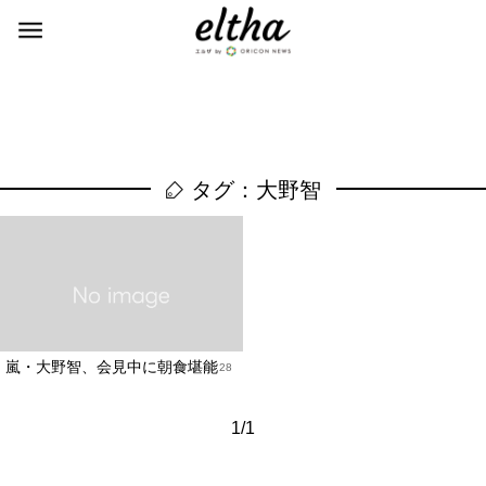
タグ：大野智
嵐・大野智、会見中に朝食堪能
2012.10.28
1/1