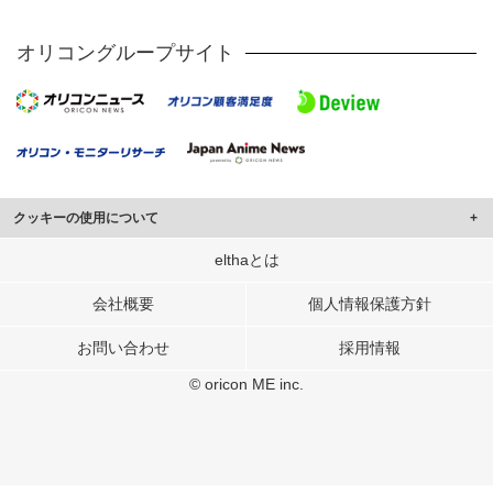
オリコングループサイト
クッキーの使用について
このサイトでは Cookie を使用して、ユーザーに合わせたコンテンツや広告の
elthaとは
表示、ソーシャル メディア機能の提供、広告の表示回数やクリック数の測定を
行っています。
会社概要
個人情報保護方針
また、ユーザーによるサイトの利用状況についても情報を収集し、ソーシャル
お問い合わせ
採用情報
メディアや広告配信、データ解析の各パートナーに提供しています。
各パートナーは、この情報とユーザーが各パートナーに提供した他の情報や、
© oricon ME inc.
ユーザーが各パートナーのサービスを使用したときに収集した他の情報を組み
合わせて使用することがあります。