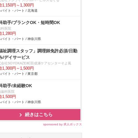
式会社フジライフ/シルバーヒルズるくる
1,150円～1,300円
バイト・パート / 北海道
科助手/ブランクOK・短時間OK
歯科医院
1,280円
バイト・パート / 神奈川県
福祉調理スタッフ」調理師免許必須/日勤
み/デイサービス
式会社SOYOKAZE/町田成瀬ケアセンターそよ風
1,300円～1,500円
バイト・パート / 東京都
科助手/未経験OK
内歯科医院
1,500円
バイト・パート / 神奈川県
続きはこちら
sponsored by 求人ボックス