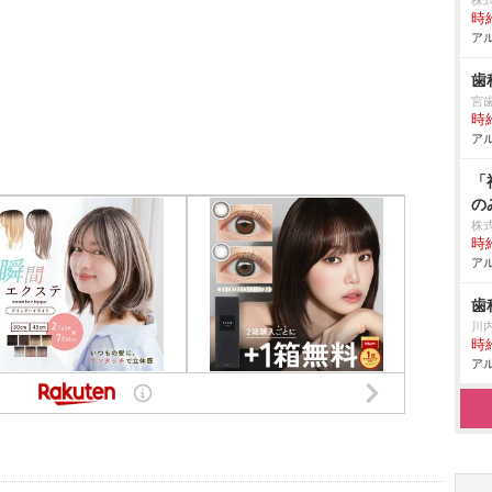
株
時給
アル
歯
宮
時給
アル
「
の
株
時給
アル
歯
川
時給
アル