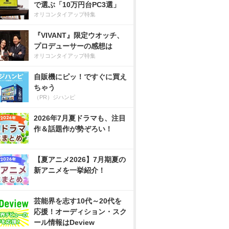
で選ぶ「10万円台PC3選」
オリコンタイアップ特集
『VIVANT』限定ウオッチ、
プロデューサーの感想は
オリコンタイアップ特集
自販機にピッ！ですぐに買え
ちゃう
（PR）ジハンピ
2026年7月夏ドラマも、注目
作＆話題作が勢ぞろい！
【夏アニメ2026】7月期夏の
新アニメを一挙紹介！
芸能界を志す10代～20代を
応援！オーディション・スク
ール情報はDeview