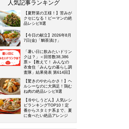
人気記事ランキング
【夏野菜の王様！】苦みが
クセになる！ピーマンの絶
品レシピ8選
【今日の献立】2026年8月
7日(金)「鯛茶漬け」
「暑い日に飲みたいドリン
クは？」＜回答数38,386
票＞【教えて！ みんなの
衣食住「みんなの暮らし調
査隊」結果発表 第614回】
【驚きのやわらかさ！】ヘ
ルシーなのに大満足！鶏む
ね肉の絶品レシピ8選
【冷やしうどん】人気レシ
ピランキングTOP10！定
番からスタミナ系まで、夏
に食べたい絶品アレンジ