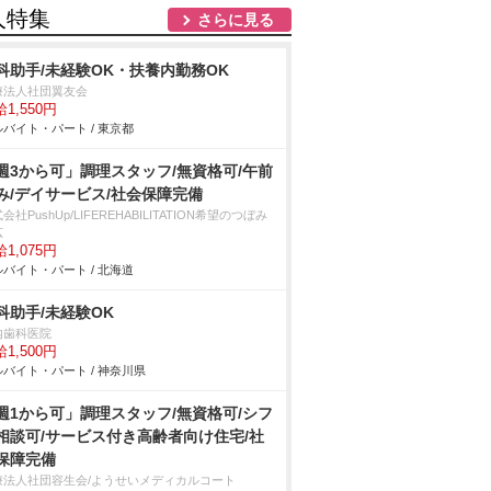
人特集
さらに見る
科助手/未経験OK・扶養内勤務OK
療法人社団翼友会
1,550円
バイト・パート / 東京都
週3から可」調理スタッフ/無資格可/午前
み/デイサービス/社会保障完備
会社PushUp/LIFEREHABILITATION希望のつぼみ
広
1,075円
バイト・パート / 北海道
科助手/未経験OK
内歯科医院
1,500円
バイト・パート / 神奈川県
週1から可」調理スタッフ/無資格可/シフ
相談可/サービス付き高齢者向け住宅/社
保障完備
療法人社団容生会/ようせいメディカルコート