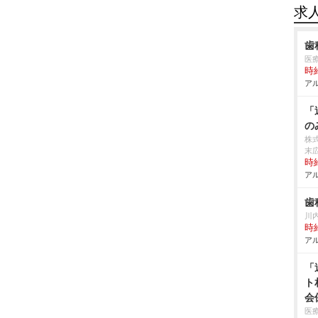
求
歯
医
時給
アル
「
の
株式
末
時給
アル
歯
川
時給
アル
「
ト
会
医