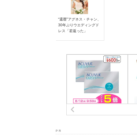
“還暦”アグネス・チャン、
30年ぶりウエディングド
レス「若返った」
P R