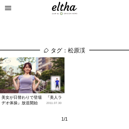
タグ：松原渓
美女が日替わりで登場 『美人ラ
ヂオ体操』放送開始
2011.07.30
1/1