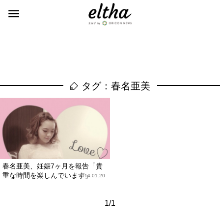
タグ：春名亜美
春名亜美、妊娠7ヶ月を報告「貴
重な時間を楽しんでいます」
2014.01.20
1/1