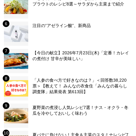
プラウトのレシピ8選～サラダから主菜まで紹介
注目の“アゼライン酸”、新商品
【今日の献立】2026年7月23日(木)「定番！カレイ
の煮付け 甘辛が美味しい」
「人参の食べ方で好きなのは？」＜回答数38,220
票＞【教えて！ みんなの衣食住「みんなの暮らし
調査隊」結果発表 第613回】
夏野菜の煮浸し人気レシピ7選！ナス・オクラ・冬
瓜を冷やしておいしく味わう
夏バテに負けない！主食＆主菜のスタミナレシピ7