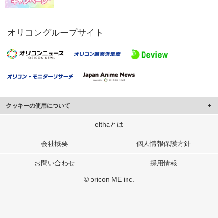
オリコングループサイト
クッキーの使用について
このサイトでは Cookie を使用して、ユーザーに合わせたコンテンツや広告の
elthaとは
表示、ソーシャル メディア機能の提供、広告の表示回数やクリック数の測定を
行っています。
会社概要
個人情報保護方針
また、ユーザーによるサイトの利用状況についても情報を収集し、ソーシャル
お問い合わせ
採用情報
メディアや広告配信、データ解析の各パートナーに提供しています。
各パートナーは、この情報とユーザーが各パートナーに提供した他の情報や、
© oricon ME inc.
ユーザーが各パートナーのサービスを使用したときに収集した他の情報を組み
合わせて使用することがあります。