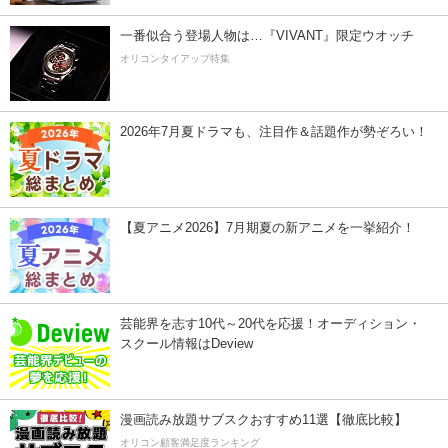
一番似合う登場人物は…『VIVANT』限定ウオッチ
オリコンタイアップ特集
2026年7月夏ドラマも、注目作＆話題作が勢ぞろい！
【夏アニメ2026】7月期夏の新アニメを一挙紹介！
芸能界を志す10代～20代を応援！オーディション・
スクール情報はDeview
漫画読み放題サブスクおすすめ11選【徹底比較】
オリコン顧客満足度ランキング