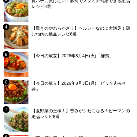
夏バテに負けない！豚肉でスタミナ補給できる絶品
レシピ8選
【驚きのやわらかさ！】ヘルシーなのに大満足！鶏
むね肉の絶品レシピ8選
【今日の献立】2026年8月4日(火)「酢鶏」
【今日の献立】2026年8月3日(月)「ピリ辛肉みそ
丼」
【夏野菜の王様！】苦みがクセになる！ピーマンの
絶品レシピ8選