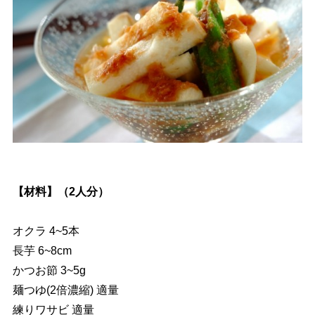
【材料】（2人分）
オクラ 4~5本
長芋 6~8cm
かつお節 3~5g
麺つゆ(2倍濃縮) 適量
練りワサビ 適量