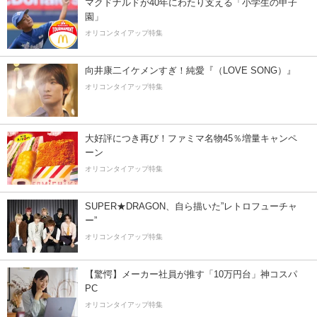
マクドナルドが40年にわたり支える「小学生の甲子
園」
オリコンタイアップ特集
向井康二イケメンすぎ！純愛『（LOVE SONG）』
オリコンタイアップ特集
大好評につき再び！ファミマ名物45％増量キャンペ
ーン
オリコンタイアップ特集
SUPER★DRAGON、自ら描いた”レトロフューチャ
ー”
オリコンタイアップ特集
【驚愕】メーカー社員が推す「10万円台」神コスパ
PC
オリコンタイアップ特集