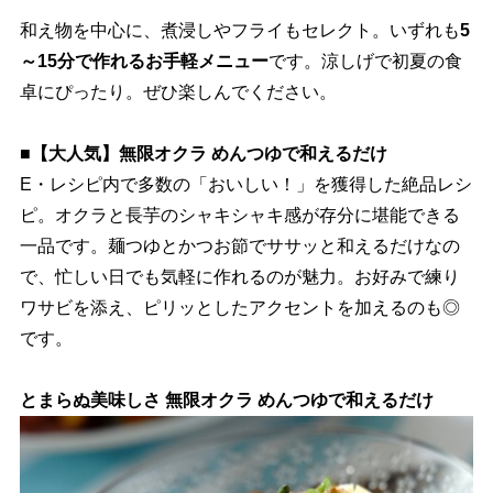
和え物を中心に、煮浸しやフライもセレクト。いずれも
5
～15分で作れるお手軽メニュー
です。涼しげで初夏の食
卓にぴったり。ぜひ楽しんでください。
■【大人気】無限オクラ めんつゆで和えるだけ
E・レシピ内で多数の「おいしい！」を獲得した絶品レシ
ピ。オクラと長芋のシャキシャキ感が存分に堪能できる
一品です。麺つゆとかつお節でササッと和えるだけなの
で、忙しい日でも気軽に作れるのが魅力。お好みで練り
ワサビを添え、ピリッとしたアクセントを加えるのも◎
です。
とまらぬ美味しさ 無限オクラ めんつゆで和えるだけ