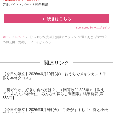
アルバイト・パート / 神奈川県
続きはこちら
sponsored by 求人ボックス
ホーム
>
レシピ
＞ 【5～15分で完成】無限オクラレシピ8選！あと1品に役立
つ和え物・煮浸し・フライがそろう
関連リンク
【今日の献立】2026年6月10日(水)「おうちでメキシカン！手
作り本格タコス」
「初ガツオ、好きな食べ方は？」＜回答数24,325票＞【教え
て！ みんなの衣食住「みんなの暮らし調査隊」結果発表 第
558回】
【今日の献立】2026年6月9日(火)「ご飯がすすむ！牛肉と小松